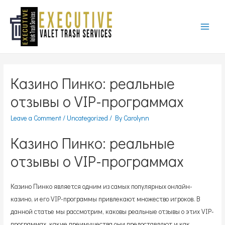
Main
Menu
Казино Пинко: реальные
отзывы о VIP-программах
Leave a Comment
/
Uncategorized
/ By
Carolynn
Казино Пинко: реальные
отзывы о VIP-программах
Казино Пинко является одним из самых популярных онлайн-
казино, и его VIP-программы привлекают множество игроков. В
данной статье мы рассмотрим, каковы реальные отзывы о этих VIP-
программах, какие преимущества они предоставляют и как