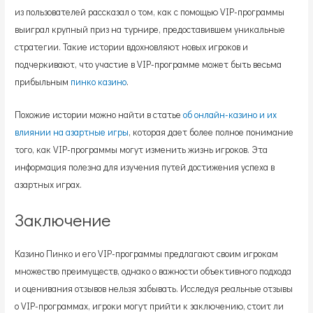
из пользователей рассказал о том, как с помощью VIP-программы
выиграл крупный приз на турнире, предоставившем уникальные
стратегии. Такие истории вдохновляют новых игроков и
подчеркивают, что участие в VIP-программе может быть весьма
прибыльным
пинко казино
.
Похожие истории можно найти в статье
об онлайн-казино и их
влиянии на азартные игры
, которая дает более полное понимание
того, как VIP-программы могут изменить жизнь игроков. Эта
информация полезна для изучения путей достижения успеха в
азартных играх.
Заключение
Казино Пинко и его VIP-программы предлагают своим игрокам
множество преимуществ, однако о важности объективного подхода
и оценивания отзывов нельзя забывать. Исследуя реальные отзывы
о VIP-программах, игроки могут прийти к заключению, стоит ли