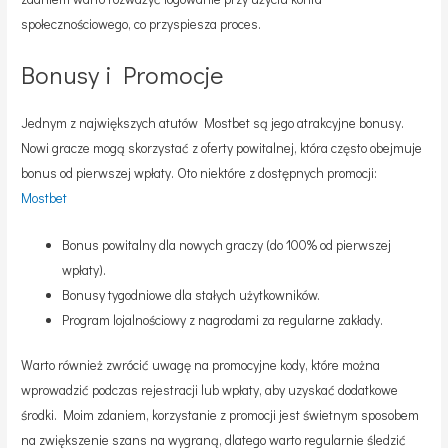
społecznościowego, co przyspiesza proces.
Bonusy i Promocje
Jednym z największych atutów Mostbet są jego atrakcyjne bonusy.
Nowi gracze mogą skorzystać z oferty powitalnej, która często obejmuje
bonus od pierwszej wpłaty. Oto niektóre z dostępnych promocji:
Mostbet
Bonus powitalny dla nowych graczy (do 100% od pierwszej
wpłaty).
Bonusy tygodniowe dla stałych użytkowników.
Program lojalnościowy z nagrodami za regularne zakłady.
Warto również zwrócić uwagę na promocyjne kody, które można
wprowadzić podczas rejestracji lub wpłaty, aby uzyskać dodatkowe
środki. Moim zdaniem, korzystanie z promocji jest świetnym sposobem
na zwiększenie szans na wygraną, dlatego warto regularnie śledzić