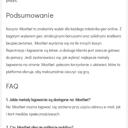
proces.
Podsumowanie
Kasyno Mostbet to znakomity wybór dla każdego miłośnika gier online. Z
bogatym wyborem gier, atrakcyjnymi bonusami oraz solidnymi środkami
bezpieczeństwa, Mostbet wyróżnia się na tle innych kasyn.
Rejestracja i logowanie są łatwe, a obsługa klienta jest zawsze gotowa
do pomocy. Jeśli zastanawiasz się, jak wybrać najlepsze metody
logowania na stronie Mostbet, polecam korzystanie z ułatwień, które ta
platforma oferuje, aby maksymalnie cieszyć się grą.
FAQ
1. Jakie metody logowania są dostępne na Mostbet?
Na Mostbet można logować się zarówno przy użyciu adresu e-mail, jak
i kont mediów społecznościowych.
2. Czy Mostbet oferuje aplikację mobilną?