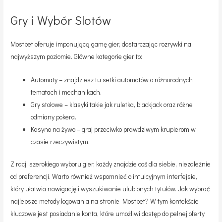
Gry i Wybór Slotów
Mostbet oferuje imponującą gamę gier, dostarczając rozrywki na
najwyższym poziomie. Główne kategorie gier to:
Automaty – znajdziesz tu setki automatów o różnorodnych
tematach i mechanikach.
Gry stołowe – klasyki takie jak ruletka, blackjack oraz różne
odmiany pokera.
Kasyno na żywo – graj przeciwko prawdziwym krupierom w
czasie rzeczywistym.
Z racji szerokiego wyboru gier, każdy znajdzie coś dla siebie, niezależnie
od preferencji. Warto również wspomnieć o intuicyjnym interfejsie,
który ułatwia nawigację i wyszukiwanie ulubionych tytułów. Jak wybrać
najlepsze metody logowania na stronie Mostbet? W tym kontekście
kluczowe jest posiadanie konta, które umożliwi dostęp do pełnej oferty