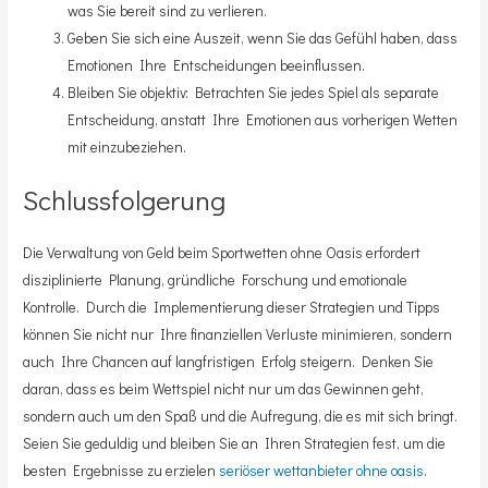
was Sie bereit sind zu verlieren.
Geben Sie sich eine Auszeit, wenn Sie das Gefühl haben, dass
Emotionen Ihre Entscheidungen beeinflussen.
Bleiben Sie objektiv: Betrachten Sie jedes Spiel als separate
Entscheidung, anstatt Ihre Emotionen aus vorherigen Wetten
mit einzubeziehen.
Schlussfolgerung
Die Verwaltung von Geld beim Sportwetten ohne Oasis erfordert
disziplinierte Planung, gründliche Forschung und emotionale
Kontrolle. Durch die Implementierung dieser Strategien und Tipps
können Sie nicht nur Ihre finanziellen Verluste minimieren, sondern
auch Ihre Chancen auf langfristigen Erfolg steigern. Denken Sie
daran, dass es beim Wettspiel nicht nur um das Gewinnen geht,
sondern auch um den Spaß und die Aufregung, die es mit sich bringt.
Seien Sie geduldig und bleiben Sie an Ihren Strategien fest, um die
besten Ergebnisse zu erzielen
seriöser wettanbieter ohne oasis
.