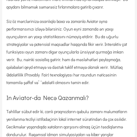
qaydanı bilməmək səmərəsiz fırlanmalara gətirib çıxarır.
Siz öz mərclərinizə asanlıqla baxa və zamanla Aviator oyna
performansınızı izləyə bilərsiniz. Oyun eyni zamanda ən yaxşı
oyunçuların ən yaxşı statistikasını nümayiş etdirir. Bu da uğurlu
strategiyalar və potensial məqsədlər haqqında fikir verir. İnteraktiv çat
funksiyası oyun zamanı digər oyunçularla ünsiyyət qurmağa imkan
verir. Bu, nəinki sosiallıq gətirir, həm də məsləhətləri paylaşmağa,
qələbələri qeyd etməyə və dəstək təklif etməyə olanak verir. Mütləq
Ədalətlilik (Provably Fair) texnologiyası hər raundun nəticəsinin
tamamilə şəffaf və” “ədalətli olmasını təmin edir.
In Aviator-da Necə Qazanmalı?
Təhlillər sübut edir ki, canlı proqnozların qəbulu zamanı məlumatların
yenilənmə tezliyi istifadəçinin lokal internet sürətindən də çox asılıdır.
Gecikmələr yaşandıqda xətaların qarşısını almaq üçün təsdiqlənmə
dondurulur. Rəqəmsal idman simulyasiyaları və kiber yarışlar