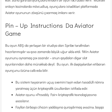
edir, buna görə də oyunçulara etibarlı bir oyun təcrübəsi verir. Müxtəlif
onlayn kazinolarda mövcudluq, oyunçulara istədikləri platformada
Aviator oyununun zövqünü çıxarmaq imkanı verir.
Pin – Up Instructions Da Aviator
Game
Bu oyun ABŞ-da yerləşən bir studiya olan Spribe tərəfindən
hazırlanmışdır və qısa zamanda böyük uğur əldə etdi. 1Win Aviator
oyununu oynamaq çox asandır – onun qaydaları digər slot
oyunlarından daha mürəkkəb deyil. Bu oyun, ilk dəqiqələrdən etibarən
oyunçunu özünə cəlb edə bilir.
Bu sistem təyyarənin uçuş sxemini təyin edən təsadüfi nömrə
yaratmaq üçün kriptoqrafik üsullardan istifadə edir.
Aviator oyunu «Provably Fair» kriptoqrafik texnologiyasına
əsaslanır.
Faylları birbaşa cihazın yaddaşına quraşdırmaq əvəzinə, başqa