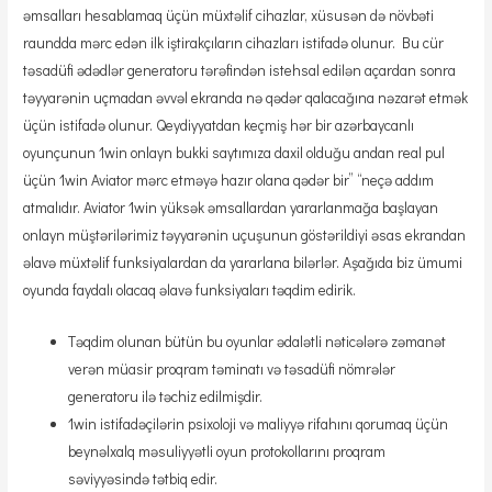
əmsalları hesablamaq üçün müxtəlif cihazlar, xüsusən də növbəti
raundda mərc edən ilk iştirakçıların cihazları istifadə olunur. Bu cür
təsadüfi ədədlər generatoru tərəfindən istehsal edilən açardan sonra
təyyarənin uçmadan əvvəl ekranda nə qədər qalacağına nəzarət etmək
üçün istifadə olunur. Qeydiyyatdan keçmiş hər bir azərbaycanlı
oyunçunun 1win onlayn bukki saytımıza daxil olduğu andan real pul
üçün 1win Aviator mərc etməyə hazır olana qədər bir” “neçə addım
atmalıdır. Aviator 1win yüksək əmsallardan yararlanmağa başlayan
onlayn müştərilərimiz təyyarənin uçuşunun göstərildiyi əsas ekrandan
əlavə müxtəlif funksiyalardan da yararlana bilərlər. Aşağıda biz ümumi
oyunda faydalı olacaq əlavə funksiyaları təqdim edirik.
Təqdim olunan bütün bu oyunlar ədalətli nəticələrə zəmanət
verən müasir proqram təminatı və təsadüfi nömrələr
generatoru ilə təchiz edilmişdir.
1win istifadəçilərin psixoloji və maliyyə rifahını qorumaq üçün
beynəlxalq məsuliyyətli oyun protokollarını proqram
səviyyəsində tətbiq edir.