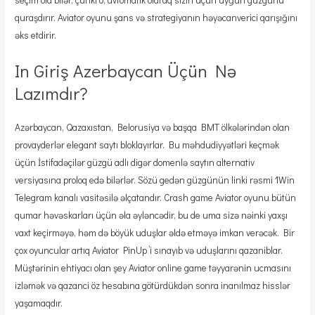
quraşdırır. Aviator oyunu şans və strategiyanın həyəcanverici qarışığını
əks etdirir.
In Giriş Azerbaycan Üçün Nə
Lazımdır?
Azərbaycan, Qazaxıstan, Belorusiya və başqa BMT ölkələrindən olan
provayderlər elegant saytı bloklayırlar. Bu məhdudiyyətləri keçmək
üçün İstifadəçilər güzgü adlı digər domenlə saytın alternativ
versiyasına proloq edə bilərlər. Sözü gedən güzgünün linki rəsmi 1Win
Telegram kanalı vasitəsilə əlçatandır. Crash game Aviator oyunu bütün
qumar həvəskarları üçün əla əyləncədir, bu de uma sizə nəinki yaxşı
vaxt keçirməyə, həm də böyük uduşlar əldə etməyə imkan verəcək. Bir
çox oyuncular artıq Aviator PinUp ’i sınayıb və uduşlarını qazaniblar.
Müştərinin ehtiyacı olan şey Aviator online game təyyarənin ucmasını
izləmək və qazanci öz hesabına götürdükdən sonra inanılmaz hisslər
yaşamaqdır.