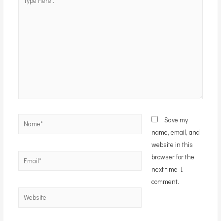
here..
Name*
Save my
name, email, and
website in this
Email*
browser for the
next time I
comment.
Website