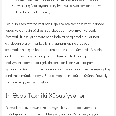
1win giriş Azerbaycan edin, 1win yukle Azerbaycan edin və
böyük qazanclara yola çıxın!
Oyunun əsas strategiyası böyük qələbələrə zəmanət vermir, ancaq
yavaş-yavaş, lakin şübhəsiz qələbəyə getməyə imkan verəcək.
Avtomatik funksiyalar mərc panelində müvafiq qeyd qutularında
aktivləşdirilə bilər. Hər kəs bilir ki, qanuni kazinolarda oyun
avtomatlarının işinə kənardan təsir etmək mümkün deyil. Məsələ
ondadır ki, istifadə olunan proqram təminatı fırıldaqçılıq
fəaliyyətlərindən etibarlı şəkildə qorunan lisenziyalı proqram
təminatıdır. Aviator Spribe oyununu yenidən konfiqurasiya etmək və hoy
sındırmaq mümkün deyil. Bu slot maşınının” “dürüstlüyünə Provably
Fair texnologiyası zəmanət verir.
In Əsas Texniki Xüsusiyyətləri
Əlavə olaraq, avto oyun sizə müəyyən bir vurulanda avtomatik
nağdlaşdırma imkanı verir. Məsələn, vurulan 2x, 5x və ya təyin