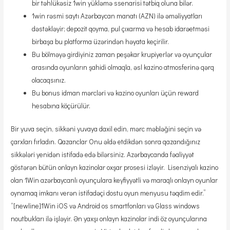
bir təhlükəsiz 1win yükləmə ssenarisi tətbiq oluna bilər.
1win rəsmi saytı Azərbaycan manatı (AZN) ilə əməliyyatları
dəstəkləyir; depozit qoyma, pul çıxarma və hesab idarəetməsi
birbaşa bu platforma üzərindən həyata keçirilir.
Bu bölməyə girdiyiniz zaman peşəkar krupiyerlər və oyunçular
arasında oyunların şahidi olmaqla, əsl kazino atmosferinə qərq
olacaqsınız.
Bu bonus idman mərcləri və kazino oyunları üçün reward
hesabına köçürülür.
Bir yuva seçin, sikkəni yuvaya daxil edin, mərc məbləğini seçin və
çarxları fırladın. Qazanclar Onu əldə etdikdən sonra qazandığınız
sikkələri yenidən istifadə edə bilərsiniz. Azərbaycanda fəaliyyət
göstərən bütün onlayn kazinolar oxşar prosesi izləyir. Lisenziyalı kazino
olan 1Win azərbaycanlı oyunçulara keyfiyyətli və maraqlı onlayn oyunlar
oynamaq imkanı verən istifadəçi dostu oyun menyusu təqdim edir.”
“[newline]1Win iOS və Android os smartfonları və Glass windows
noutbukları ilə işləyir. Ən yaxşı onlayn kazinolar indi öz oyunçularına