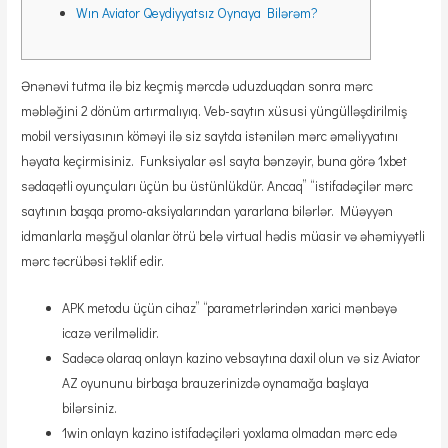
Wın Aviator Qeydiyyatsız Oynaya Bilərəm?
Ənənəvi tutma ilə biz keçmiş mərcdə uduzduqdan sonra mərc
məbləğini 2 dönüm artırmalıyıq. Veb-saytın xüsusi yüngülləşdirilmiş
mobil versiyasının köməyi ilə siz saytda istənilən mərc əməliyyatını
həyata keçirmisiniz. Funksiyalar əsl sayta bənzəyir, buna görə 1xbet
sədaqətli oyunçuları üçün bu üstünlükdür. Ancaq” “istifadəçilər mərc
saytının başqa promo-aksiyalarından yararlana bilərlər. Müəyyən
idmanlarla məşğul olanlar ötrü belə virtual hədis müasir və əhəmiyyətli
mərc təcrübəsi təklif edir.
APK metodu üçün cihaz” “parametrlərindən xarici mənbəyə
icazə verilməlidir.
Sadəcə olaraq onlayn kazino vebsaytına daxil olun və siz Aviator
AZ oyununu birbaşa brauzerinizdə oynamağa başlaya
bilərsiniz.
1win onlayn kazino istifadəçiləri yoxlama olmadan mərc edə