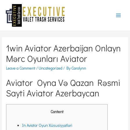
Main
Menu
1win Aviator Azerbaijan Onlayn
Mərc Oyunları Aviator
Leave a Comment
/
Uncategorized
/ By
Carolynn
Aviator ️ Oyna Və Qazan Rəsmi
Sayti Aviator Azerbaycan
Content
In Aviator Oyun Xüsusiyyətləri