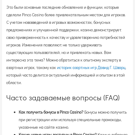
Это были основные последние обновления и функции, которые
сделали Pinco Casino более привлекательным местом для игроков.
С учетом нововведений в игровых возможностях, бонусных
предложениях и улучшенной поддержки, казино демонстрирует
свою приверженность к качеству и удовлетворению потребностей
игроков. Изменения позволяют не только удерживать
существующих пользователей, но и привлекать новых. Вам
интересна эта тема? Можно обратиться к опытному эксперту в
азартных играх, такому как
историк азартных игр Давид Г. Шварц
,
который часто делится актуальной информацией и опытом в этой
области.
Часто задаваемые вопросы (FAQ)
Как получить бонусы в Pinco Casino?
Бонусы можно получить
при регистрации или используя специальные промокоды,
указанные на сайте казино.
Какие новые игры доступны в Pinco Casino?
Казино добавило