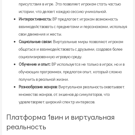
присутствия в игре. Это позволяет игрокам стать частью
истории, что делает каждую сессию уникальной.
Интерактивность:
ВР предлагает игрокам возможность
взаимодействовать с предметами и персонажами, используя
свои движения и жесты.
Социальные связи:
Виртуальные миры позволяют игрокам
общаться и взаимодействовать с друзьями, создавая более
социализированную игровую среду.
Обучение и опыт:
ВР используется не только в играх, но и в
обучающих программах, предлагая опыт, который сложно
получить в реальной жизни.
Разнообразие жанров:
Виртуальная реальность охватывает
множество жанров, от экшенов до симуляторов, что
удовлетворяет широкий спектр интересов.
Платформа 1вин и виртуальная
реальность