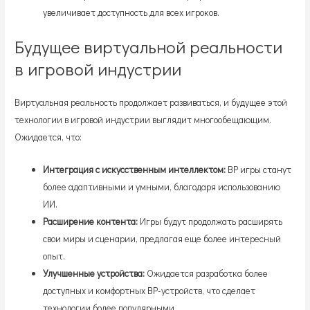
увеличивает доступность для всех игроков.
Будущее виртуальной реальности
в игровой индустрии
Виртуальная реальность продолжает развиваться, и будущее этой
технологии в игровой индустрии выглядит многообещающим.
Ожидается, что:
Интеграция с искусственным интеллектом:
ВР игры станут
более адаптивными и умными, благодаря использованию
ИИ.
Расширение контента:
Игры будут продолжать расширять
свои миры и сценарии, предлагая еще более интересный
опыт.
Улучшенные устройства:
Ожидается разработка более
доступных и комфортных ВР-устройств, что сделает
технологии более популярными.