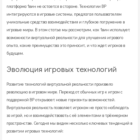
платформа 1вин не остается в стороне. Технологии ВР
интегрируются в игровые системы, предлагая пользователям
уникальные средства взаимодействия и глубокое погружение в
игровые миры. В этом статье мы рассмотрим, как 1вин использует
возможности виртуальной реальности для улучшения игрового
опыта, какие преимущества это приносит, и что ждет игроков в
будущем.
Эволюция игровых технологий
Развитие технологий виртуальной реальности произвело
революцию в игровом мире. Переход от обычных игр к играм с
поддержкой ВР открывает новые горизонты возможностей.
Виртуальная реальность позволяет игрокам не просто наблюдать
за игрой, но и взаимодействовать с её элементами в трёхмерном
пространстве. Сегодня мы видим несколько ключевых тенденций в
развитии игровых технологий: