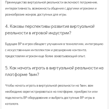
Преимущества виртуальной реальности включают погружение,
интерактивность, возможность общения с другими игроками и
разнообразие жанров, доступных для игры.
4. Каковы перспективы развития виртуальной
реальности в игровой индустрии?
Будущее ВР в играх обещает улучшения в технологиях, интеграцию
с искусственным интеллектом и расширение контента,
предоставляя игрокам еще более захватывающий опыт.
5. Как начать играть в виртуальной реальности на
платформе 1вин?
Чтобы начать играть в виртуальной реальности на 1вин, вам
необходимо зарегистрироваться на платформе, приобрести или
подключить ВР-оборудование и выбрать доступные ВР-игры в
каталоге.