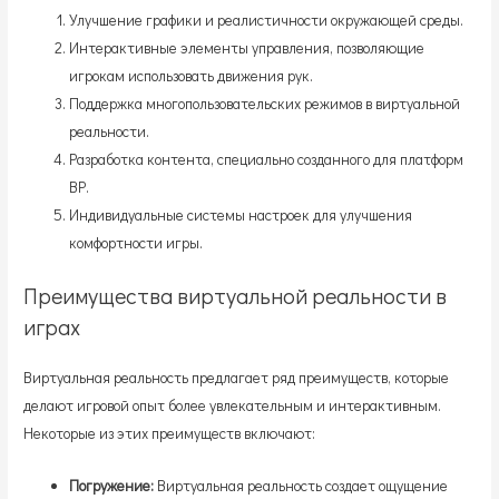
Улучшение графики и реалистичности окружающей среды.
Интерактивные элементы управления, позволяющие
игрокам использовать движения рук.
Поддержка многопользовательских режимов в виртуальной
реальности.
Разработка контента, специально созданного для платформ
ВР.
Индивидуальные системы настроек для улучшения
комфортности игры.
Преимущества виртуальной реальности в
играх
Виртуальная реальность предлагает ряд преимуществ, которые
делают игровой опыт более увлекательным и интерактивным.
Некоторые из этих преимуществ включают:
Погружение:
Виртуальная реальность создает ощущение