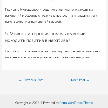
Практика благодарности, ведение дневника положительных
изменений и общение с позитивно настроенными людьми могут
помочь сохранить позитивный настрой.
5. Может ли терапия помочь в умении
находить позитив в негативе?
Да, работа с терапевтом может помочь развить навыки позитивного
мышления и научиться управлять негативными эмоциями.
Post
←
Previous Post
Next Post
→
navigation
Copyright © 2026 | Powered by
Astra WordPress Theme