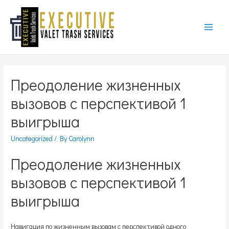
Main
Menu
Преодоление жизненных
вызовов с перспективой 1
выигрыша
Uncategorized
/ By
Carolynn
Преодоление жизненных
вызовов с перспективой 1
выигрыша
Навигация по жизненным вызовам с перспективой одного