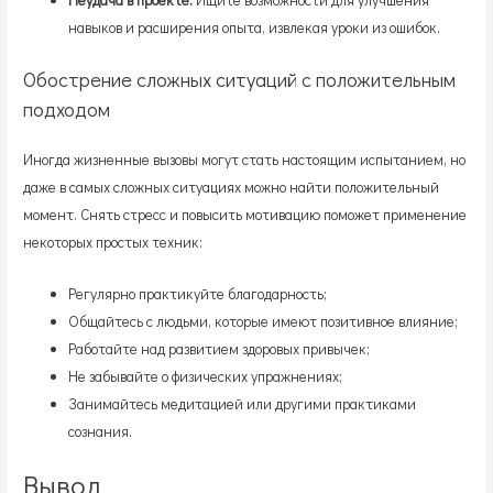
Неудача в проекте:
Ищите возможности для улучшения
навыков и расширения опыта, извлекая уроки из ошибок.
Обострение сложных ситуаций с положительным
подходом
Иногда жизненные вызовы могут стать настоящим испытанием, но
даже в самых сложных ситуациях можно найти положительный
момент. Снять стресс и повысить мотивацию поможет применение
некоторых простых техник:
Регулярно практикуйте благодарность;
Общайтесь с людьми, которые имеют позитивное влияние;
Работайте над развитием здоровых привычек;
Не забывайте о физических упражнениях;
Занимайтесь медитацией или другими практиками
сознания.
Вывод