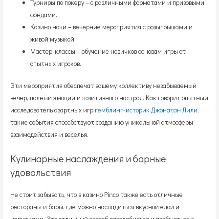
Турниры по покеру – с различными форматами и призовыми
фондами.
Казино ночи – вечерние мероприятия с розыгрышами и
живой музыкой.
Мастер-классы – обучение новичков основам игры от
опытных игроков.
Эти мероприятия обеспечат вашему коллективу незабываемый
вечер, полный эмоций и позитивного настроя. Как говорит опытный
исследователь азартных игр
гемблинг-историк Джонатан Лили
,
такие события способствуют созданию уникальной атмосферы
взаимодействия и веселья.
Кулинарные наслаждения и барные
удовольствия
Не стоит забывать, что в казино Pinco также есть отличные
рестораны и бары, где можно насладиться вкусной едой и