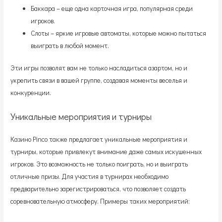
Баккара – еще одна карточная игра, популярная среди
игроков.
Слоты – яркие игровые автоматы, которые можно пытаться
выиграть в любой момент.
Эти игры позволят вам не только насладиться азартом, но и
укрепить связи в вашей группе, создавая моменты веселья и
конкуренции.
Уникальные мероприятия и турниры
Казино Pinco также предлагает уникальные мероприятия и
турниры, которые привлекут внимание даже самых искушенных
игроков. Это возможность не только поиграть, но и выиграть
отличные призы. Для участия в турнирах необходимо
предварительно зарегистрироваться, что позволяет создать
соревновательную атмосферу. Примеры таких мероприятий: