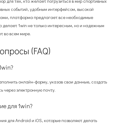
ор для тех, кто желает погрузиться в мир спортивных
ивных событий, удобным интерфейсом, высокой
сами, платформа предлагает все необходимые
о делает 1win не только интересным, но и надежным
т во всем мире.
опросы (FAQ)
1win?
заполнить онлайн-форму, указав свои данные, создать
сь через электронную почту.
ие для 1win?
ия для Android и iOS, которые позволяют делать