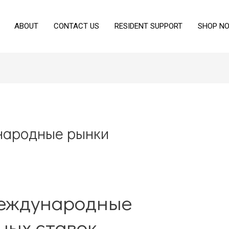
ABOUT
CONTACT US
RESIDENT SUPPORT
SHOP N
ународные рынки
 международные
ных ставок