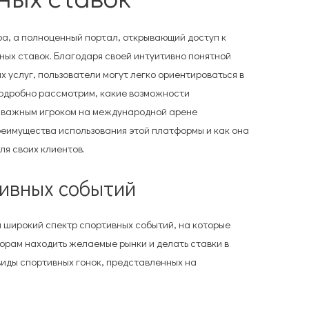
ора, а полноценный портал, открывающий доступ к
ых ставок. Благодаря своей интуитивно понятной
услуг, пользователи могут легко ориентироваться в
 подробно рассмотрим, какие возможности
ал важным игроком на международной арене
реимущества использования этой платформы и как она
ля своих клиентов.
ивных событий
 широкий спектр спортивных событий, на которые
торам находить желаемые рынки и делать ставки в
виды спортивных гонок, представленных на