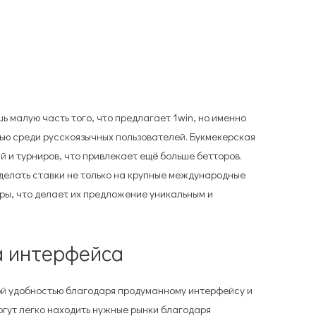
ь малую часть того, что предлагает 1win, но именно
ью среди русскоязычных пользователей. Букмекерская
 и турниров, что привлекает ещё больше бетторов.
елать ставки не только на крупные международные
иры, что делает их предложение уникальным и
а интерфейса
ой удобностью благодаря продуманному интерфейсу и
огут легко находить нужные рынки благодаря