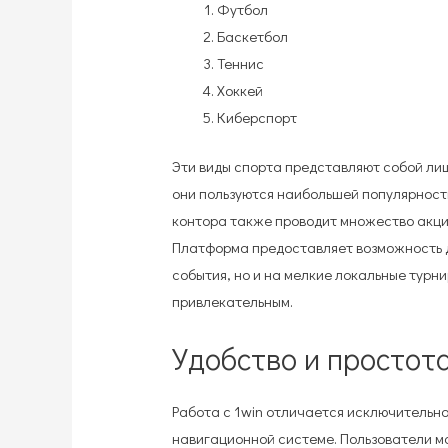
Футбол
Баскетбол
Теннис
Хоккей
Киберспорт
Эти виды спорта представляют собой лиш
они пользуются наибольшей популярност
контора также проводит множество акций
Платформа предоставляет возможность д
события, но и на мелкие локальные турн
привлекательным.
Удобство и простот
Работа с 1win отличается исключительн
навигационной системе. Пользователи м