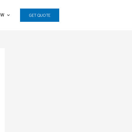
GET QUOTE
OW