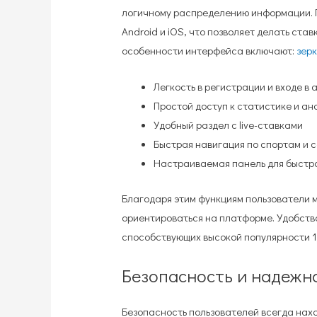
логичному распределению информации. 
Android и iOS, что позволяет делать ста
особенности интерфейса включают:
зер
Легкость в регистрации и входе в 
Простой доступ к статистике и ан
Удобный раздел с live-ставками
Быстрая навигация по спортам и 
Настраиваемая панель для быстр
Благодаря этим функциям пользователи мо
ориентироваться на платформе. Удобство
способствующих высокой популярности 1
Безопасность и надежн
Безопасность пользователей всегда нахо