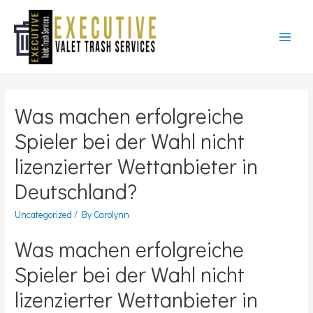
Main
Menu
Was machen erfolgreiche
Spieler bei der Wahl nicht
lizenzierter Wettanbieter in
Deutschland?
Uncategorized
/ By
Carolynn
Was machen erfolgreiche
Spieler bei der Wahl nicht
lizenzierter Wettanbieter in