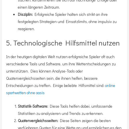
einen längeren Zeitraum.
Disziplin:
Erfolgreiche Spieler halten sich strikt an ihre
festgelegten Strategien und Einsatzlimits, ohne impulsiv zu
reagieren.
5. Technologische Hilfsmittel nutzen
In der heutigen digitalen Welt nutzen erfolgreiche Spieler oft auch
verschiedene Tools und Software, um ihre Wettentscheidungen zu
unterstützen. Dies können Analyse-Tools oder
Quotenvergleichsseiten sein, die ihnen helfen, bessere
Entscheidungen zu treffen. Einige beliebte Hilfsmittel sind:
online
sportwetten ohne oasis
Statistik-Software:
Diese Tools helfen dabei, umfassende
Statistiken zu analysieren und Trends zu erkennen.
Quotenvergleichsseiten:
Diese Seiten zeigen die besten
verfügbaren Quoten für eine Wette an und ermöglichen es den