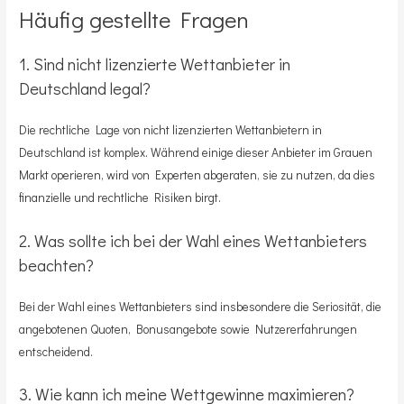
Häufig gestellte Fragen
1. Sind nicht lizenzierte Wettanbieter in
Deutschland legal?
Die rechtliche Lage von nicht lizenzierten Wettanbietern in
Deutschland ist komplex. Während einige dieser Anbieter im Grauen
Markt operieren, wird von Experten abgeraten, sie zu nutzen, da dies
finanzielle und rechtliche Risiken birgt.
2. Was sollte ich bei der Wahl eines Wettanbieters
beachten?
Bei der Wahl eines Wettanbieters sind insbesondere die Seriosität, die
angebotenen Quoten, Bonusangebote sowie Nutzererfahrungen
entscheidend.
3. Wie kann ich meine Wettgewinne maximieren?