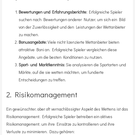
Bewertungen und Erfahrungsberichte:
Erfolgreiche Spieler
suchen nach Bewertungen anderer Nutzer, um sich ein Bild
von der Zuverlässigkeit und den Leistungen der Wettanbieter
zu machen.
Bonusangebote:
Viele nicht lizenzierte Wettanbieter bieten
attraktive Boni an. Erfolgreiche Spieler vergleichen diese
Angebote, um die besten Konditionen zu nutzen.
Sport- und Marktkenntnis:
Sie analysieren die Sportarten und
Märkte, auf die sie wetten möchten, um fundierte
Entscheidungen zu treffen.
2. Risikomanagement
Ein gewünschter, aber oft vernachlässigter Aspekt des Wettens ist das
Risikomanagement. Erfolgreiche Spieler betreiben ein aktives
Risikomanagement, um ihre Einsätze zu kontrollieren und ihre
Verluste zu minimieren. Dazu gehören: