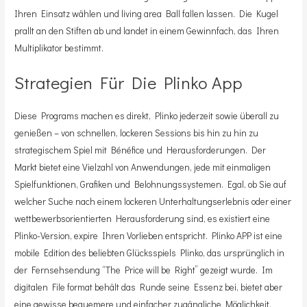
Ihren Einsatz wählen und living area Ball fallen lassen. Die Kugel
prallt an den Stiften ab und landet in einem Gewinnfach, das Ihren
Multiplikator bestimmt.
Strategien Für Die Plinko App
Diese Programs machen es direkt, Plinko jederzeit sowie überall zu
genießen – von schnellen, lockeren Sessions bis hin zu hin zu
strategischem Spiel mit Bénéfice und Herausforderungen. Der
Markt bietet eine Vielzahl von Anwendungen, jede mit einmaligen
Spielfunktionen, Grafiken und Belohnungssystemen. Egal, ob Sie auf
welcher Suche nach einem lockeren Unterhaltungserlebnis oder einer
wettbewerbsorientierten Herausforderung sind, es existiert eine
Plinko-Version, expire Ihren Vorlieben entspricht. Plinko APP ist eine
mobile Edition des beliebten Glücksspiels Plinko, das ursprünglich in
der Fernsehsendung “The Price will be Right” gezeigt wurde. Im
digitalen File format behält das Runde seine Essenz bei, bietet aber
eine gewisse bequemere und einfacher zugängliche Möglichkeit,