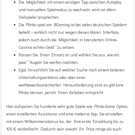
Die Möglichkeit, mit einem einzigen Tipp zwischen Autoplay
und manuellem Spielmodus zu wechseln, wird vor allem
Vielspieler ansprechen.
Die Plinko spiel von BGaming ist bei vielen deutschen Spielern
beliebt – wirklich nicht nur wegen dieses klaren Interface,
jedoch auch durch die Möglichkeit, in lizenzierten Online-
Casinos echtes Geld” “zu setzen.
Passen Sie Ihren Einsatz an und wählen Sie aus, wie ein
paar” “Kugeln Sie werfen möchten.
Egal, hinsichtlich Sie auf welcher Suche nach einem lockeren
Unterhaltungserlebnis oder aber einer
wettbewerbsorientierten Herausforderung sind, es gibt eine
Plinko-Version, perish Ihren Vorlieben entspricht.
Hier aufspüren Sie hunderte sehr gute Spiele wie Plinko Game Option,
einen exzellenten Assistance und eine moderne App. Sie einstellen
mit einem Willkommensbonus los, der Ihre erste Einzahlung bis zu
100 € verdreifacht. Dadurch sein sowohl Ihr Price range als auch