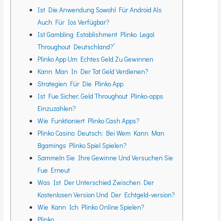
Ist Die Anwendung Sowohl Für Android Als
Auch Für Ios Verfügbar?
Ist Gambling Establishment Plinko Legal
Throughout Deutschland?”
Plinko App Um Echtes Geld Zu Gewinnen
Kann Man In Der Tat Geld Verdienen?
Strategien Für Die Plinko App
Ist Fue Sicher, Geld Throughout Plinko-apps
Einzuzahlen?
Wie Funktioniert Plinko Cash Apps?
Plinko Casino Deutsch: Bei Wem Kann Man
Bgamings Plinko Spiel Spielen?
Sammeln Sie Ihre Gewinne Und Versuchen Sie
Fue Erneut
Was Ist Der Unterschied Zwischen Der
Kostenlosen Version Und Der Echtgeld-version?
Wie Kann Ich Plinko Online Spielen?
Plinko