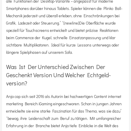
alle Funktionen der Desktop-Variante – angepasst für moderne
Smartphones darüber hinaus Tablets. Spieler können die Plinko Ball-
Mechanik jederzeit und überall erleben, ohne Einschränkungen bei
Grafik, Ladezeit oder Steuerung.” “[newline]Die Oberfläche wurde
speziell für Touchscreens entwickelt und bietet präzise Reaktionen
beim Commence der Kugel, schnelle Einsatzanpassung und klar
sichtbare Multiplikatoren. Ideal für kurze Lessons unterwegs oder
längere Spielphasen auf unserem Sofa.
Was Ist Der Unterschied Zwischen Der
Geschenkt Version Und Welcher Echtgeld-
version?
Anja cap sich seit 2016 als Autorin bei hochwertigen Content internet
marketing Bereich iGaming eingeschworen. Schon in jungen Jahren
entwickelte sie eine starke Faszination für das Thema, was sie dazu”
“bewog, ihre Leidenschaft zum Beruf zu tätigen. Mit umfangreicher
Erfahrung in der Branche bietet Anja tiefe Einblicke in die Welt des