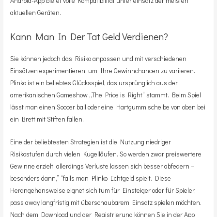
Android-App bietet volle Kompatibilität unter einsatz der meisten
aktuellen Geräten.
Kann Man In Der Tat Geld Verdienen?
Sie können jedoch das Risiko anpassen und mit verschiedenen
Einsätzen experimentieren, um Ihre Gewinnchancen zu variieren.
Plinko ist ein beliebtes Glücksspiel, das ursprünglich aus der
amerikanischen Gameshow „The Price is Right“ stammt. Beim Spiel
lässt man einen Soccer ball oder eine Hartgummischeibe von oben bei
ein Brett mit Stiften fallen.
Eine der beliebtesten Strategien ist die Nutzung niedriger
Risikostufen durch vielen Kugelläufen. So werden zwar preiswertere
Gewinne erzielt, allerdings Verluste lassen sich besser abfedern –
besonders dann,” “falls man Plinko Echtgeld spielt. Diese
Herangehensweise eignet sich tum für Einsteiger oder für Spieler,
pass away langfristig mit überschaubarem Einsatz spielen möchten.
Nach dem Download und der Registrierung können Sie in der App