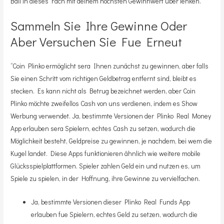
Ball in dieses Fach mit deinem höchsten Gewinnwert über lenken.
Sammeln Sie Ihre Gewinne Oder
Aber Versuchen Sie Fue Erneut
“Coin Plinko ermöglicht sera Ihnen zunächst zu gewinnen, aber falls
Sie einen Schritt vom richtigen Geldbetrag entfernt sind, bleibt es
stecken. Es kann nicht als Betrug bezeichnet werden, aber Coin
Plinko möchte zweifellos Cash von uns verdienen, indem es Show
Werbung verwendet. Ja, bestimmte Versionen der Plinko Real Money
App erlauben sera Spielern, echtes Cash zu setzen, wodurch die
Möglichkeit besteht, Geldpreise zu gewinnen, je nachdem, bei wem die
Kugel landet. Diese Apps funktionieren ähnlich wie weitere mobile
Glücksspielplattformen. Spieler zahlen Geld ein und nutzen es, um
Spiele zu spielen, in der Hoffnung, ihre Gewinne zu vervielfachen.
Ja, bestimmte Versionen dieser Plinko Real Funds App
erlauben fue Spielern, echtes Geld zu setzen, wodurch die