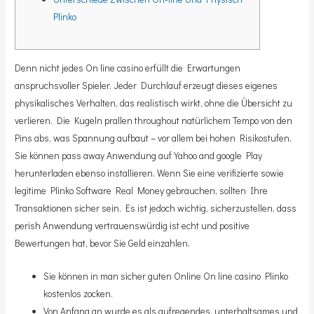
Plinko
Denn nicht jedes On line casino erfüllt die Erwartungen
anspruchsvoller Spieler. Jeder Durchlauf erzeugt dieses eigenes
physikalisches Verhalten, das realistisch wirkt, ohne die Übersicht zu
verlieren. Die Kugeln prallen throughout natürlichem Tempo von den
Pins abs, was Spannung aufbaut – vor allem bei hohen Risikostufen.
Sie können pass away Anwendung auf Yahoo and google Play
herunterladen ebenso installieren. Wenn Sie eine verifizierte sowie
legitime Plinko Software Real Money gebrauchen, sollten Ihre
Transaktionen sicher sein. Es ist jedoch wichtig, sicherzustellen, dass
perish Anwendung vertrauenswürdig ist echt und positive
Bewertungen hat, bevor Sie Geld einzahlen.
Sie können in man sicher guten Online On line casino Plinko
kostenlos zocken.
Von Anfang an wurde es als aufregendes, unterhaltsames und