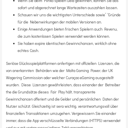
Wenn Sie beim Plinko spielen Geld gewinnen, können Sie das
sofort und abgerechnet lange Wartezeiten auszahlen lassen.
Schauen wir uns die wichtigsten Unterschiede sowie” “Gründe
für die Nebenwirkungen der mobilen Versionen an.
Einige Anwendungen bieten frischen Spielern auch Revenu,
die zum kostenlosen Spielen verwendet werden können.
Sie haben expire identischen Gewinnchancen, wirklich ohne
echtes Cash.
Seriöse Glücksspielplattformen anfertigen mit offiziellen Lizenzen, die
von anerkannten Behörden wie der Malta Gaming Power, der UK
Wagering Commission oder welcher Curaçao eGaming ausgestellt
wurden. Diese Lizenzen gewährleisten, dass einander der Betreiber
the die Grundsätze dieses Fair Play hält, transparente
Gewinnchancen offeriert und die Gelder und persönlichen Daten der
Nutzer schützt. Gleichzeitig ist sera wichtig, verantwortungsvoll über
finanziellen Transaktionen umzugehen. Vergewissern Sie einander
immer, dass die App verschlüsselte Verbindungen (HTTPS) verwendet
und nur mit vertrauenswürdigen Zahlungsanbietern