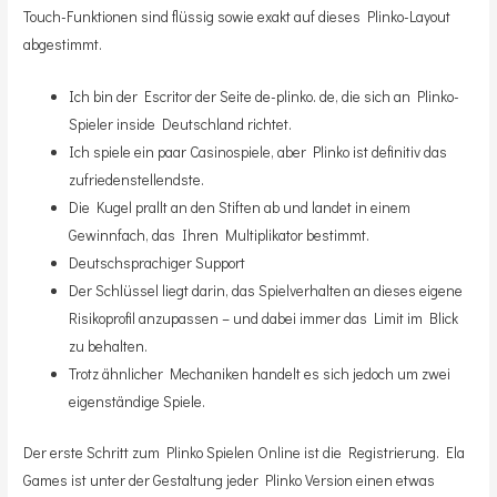
Touch-Funktionen sind flüssig sowie exakt auf dieses Plinko-Layout
abgestimmt.
Ich bin der Escritor der Seite de-plinko. de, die sich an Plinko-
Spieler inside Deutschland richtet.
Ich spiele ein paar Casinospiele, aber Plinko ist definitiv das
zufriedenstellendste.
Die Kugel prallt an den Stiften ab und landet in einem
Gewinnfach, das Ihren Multiplikator bestimmt.
Deutschsprachiger Support
Der Schlüssel liegt darin, das Spielverhalten an dieses eigene
Risikoprofil anzupassen – und dabei immer das Limit im Blick
zu behalten.
Trotz ähnlicher Mechaniken handelt es sich jedoch um zwei
eigenständige Spiele.
Der erste Schritt zum Plinko Spielen Online ist die Registrierung. Ela
Games ist unter der Gestaltung jeder Plinko Version einen etwas