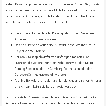
festen Bewegungsmuster oder vorprogrammierte Pfade. Die „Physik“
basiert auf einem mathematischen Modell, das exakt auf Fairness
geprüft wurde. Auch bei gleichbleibendem Einsatz und Risikoniveau
koennte das Ergebnis unterschiedlich ausfallen.
Sie können aber legitimate Plinko spielen, indem Sie einen
Anbieter mit EU-Lizenz wählen.
Das Spiel hat eine verifizierte Auszahlungsquote (Return To
Player) von 97 Prozent.
Seriöse Glücksspielplattformen anfertigen mit offiziellen
Lizenzen, die von anerkannten Behörden wie jeder Malta
Gaming Specialist, der UK Gambling Commission oder der
Curaçao eGaming ausgestellt wurden.
Alle Multiplikatoren, Felder und Einstellungen sind von Anfang
an sichtbar – kein Spielbereich bleibt versteckt.
Es gibt spezielle Plinko-Apps, mit denen Spieler das Spiel bei mobilen
Geräten auf welche art Smartphones oder Capsules nutzen können.