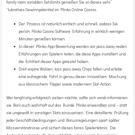
family room variablen Setzlimits genießen Sie so dieses sehr”
“lukratives Gewinnpotential im Plinko Online Casino.
Der Prozess ist natürlich einfach und schnell, sodass Sie
perish Plinko Casino Software Erfahrung in wirklich wenigen
Minuten genießen können.
In dieser Plinko-App-Bewertung werden wir pass away realen
Erfahrungen von Spielern teilen, die diese Apps installiert und
die Echtheit dieser Apps getestet haben.
Dreh expire Walzen, lass pass away Chips fallen und erlebe
eine aufregende Fahrt in genau dieser innovativen Mischung
aus klassischem Flipper sowie modernem Slot-Action.
Wer langfristig erfolgreich zocken möchte, sollte sich vorab informieren,
sie Boni auch wahrhaft auf das Runde Plinko anwendbar sind – statt
sie ungewollt in sonstigen Slots einzusetzen. Eine detaillierte Prüfung
jeder Geschäftsbedingungen und Bonusregelungen spart später
Missverständnisse und sichert dieses faires Spielerlebnis. Die