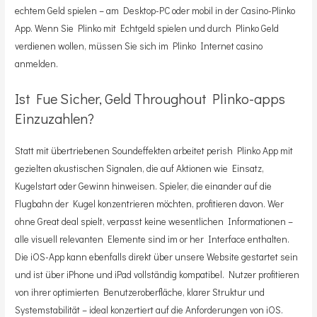
echtem Geld spielen – am Desktop-PC oder mobil in der Casino-Plinko
App. Wenn Sie Plinko mit Echtgeld spielen und durch Plinko Geld
verdienen wollen, müssen Sie sich im Plinko Internet casino
anmelden.
Ist Fue Sicher, Geld Throughout Plinko-apps
Einzuzahlen?
Statt mit übertriebenen Soundeffekten arbeitet perish Plinko App mit
gezielten akustischen Signalen, die auf Aktionen wie Einsatz,
Kugelstart oder Gewinn hinweisen. Spieler, die einander auf die
Flugbahn der Kugel konzentrieren möchten, profitieren davon. Wer
ohne Great deal spielt, verpasst keine wesentlichen Informationen –
alle visuell relevanten Elemente sind im or her Interface enthalten.
Die iOS-App kann ebenfalls direkt über unsere Website gestartet sein
und ist über iPhone und iPad vollständig kompatibel. Nutzer profitieren
von ihrer optimierten Benutzeroberfläche, klarer Struktur und
Systemstabilität – ideal konzertiert auf die Anforderungen von iOS.