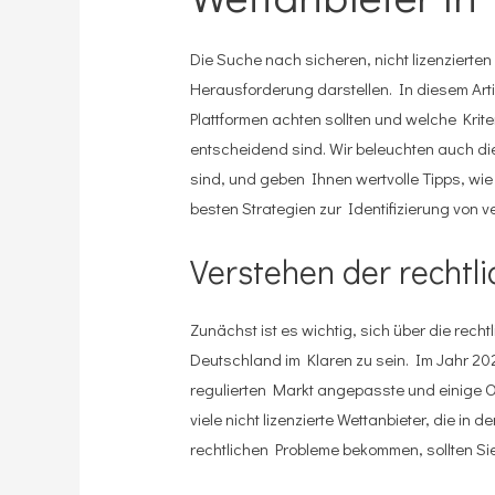
Die Suche nach sicheren, nicht lizenzierte
Herausforderung darstellen. In diesem Arti
Plattformen achten sollten und welche Kriter
entscheidend sind. Wir beleuchten auch die 
sind, und geben Ihnen wertvolle Tipps, wie
besten Strategien zur Identifizierung von
Verstehen der recht
Zunächst ist es wichtig, sich über die re
Deutschland im Klaren zu sein. Im Jahr 202
regulierten Markt angepasste und einige On
viele nicht lizenzierte Wettanbieter, die in
rechtlichen Probleme bekommen, sollten Si