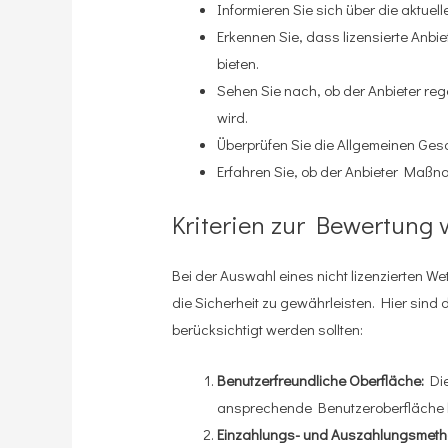
Informieren Sie sich über die aktue
Erkennen Sie, dass lizensierte Anb
bieten.
Sehen Sie nach, ob der Anbieter re
wird.
Überprüfen Sie die Allgemeinen Ges
Erfahren Sie, ob der Anbieter Maßna
Kriterien zur Bewertung 
Bei der Auswahl eines nicht lizenzierten We
die Sicherheit zu gewährleisten. Hier sind 
berücksichtigt werden sollten:
Benutzerfreundliche Oberfläche:
Die
ansprechende Benutzeroberfläche 
Einzahlungs- und Auszahlungsmeth