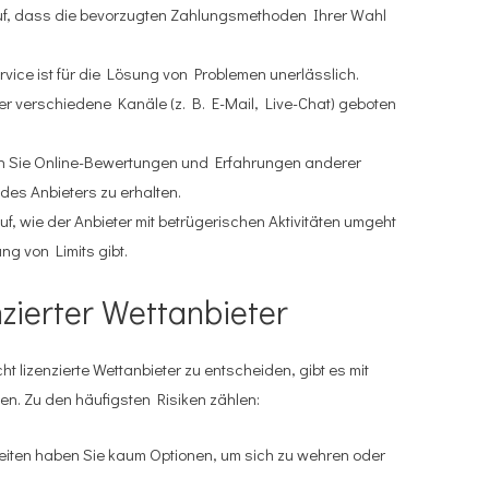
auf, dass die bevorzugten Zahlungsmethoden Ihrer Wahl
ice ist für die Lösung von Problemen unerlässlich.
er verschiedene Kanäle (z. B. E-Mail, Live-Chat) geboten
 Sie Online-Bewertungen und Erfahrungen anderer
t des Anbieters zu erhalten.
f, wie der Anbieter mit betrügerischen Aktivitäten umgeht
ng von Limits gibt.
enzierter Wettanbieter
ht lizenzierte Wettanbieter zu entscheiden, gibt es mit
en. Zu den häufigsten Risiken zählen:
keiten haben Sie kaum Optionen, um sich zu wehren oder