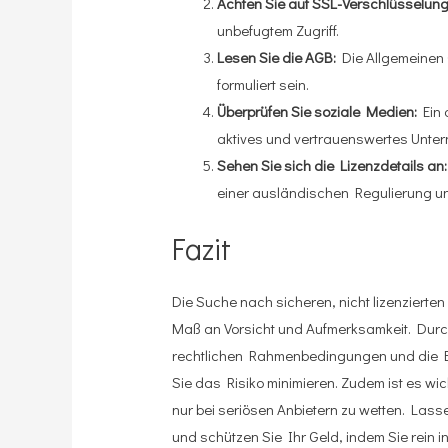
Achten Sie auf SSL-Verschlüsselung
unbefugtem Zugriff.
Lesen Sie die AGB:
Die Allgemeinen 
formuliert sein.
Überprüfen Sie soziale Medien:
Ein 
aktives und vertrauenswertes Unter
Sehen Sie sich die Lizenzdetails an:
einer ausländischen Regulierung unte
Fazit
Die Suche nach sicheren, nicht lizenzierte
Maß an Vorsicht und Aufmerksamkeit. Durc
rechtlichen Rahmenbedingungen und die Be
Sie das Risiko minimieren. Zudem ist es wic
nur bei seriösen Anbietern zu wetten. Las
und schützen Sie Ihr Geld, indem Sie rein i