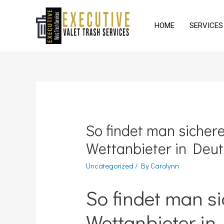
HOME
SERVICES
So findet man sichere 
Wettanbieter in Deu
Uncategorized
/ By
Carolynn
So findet man si
Wettanbieter in