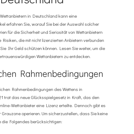
n Wettanbietern in Deutschland kann eine
kel erfahren Sie, worauf Sie bei der Auswahl solcher
ien für die Sicherheit und Seriosität von Wettanbietern
Risiken, die mit nicht lizenzierten Anbietern verbunden
 Sie Ihr Geld schützen können. Lesen Sie weiter, um die
 vertrauenswürdigen Wettanbietern zu entdecken.
lichen Rahmenbedingungen
chtlichen Rahmenbedingungen des Wettens in
1 trat das neue Glücksspielgesetz in Kraft, das den
line-Wettanbieter eine Lizenz erteilte. Dennoch gibt es
 der Grauzone operieren. Um sicherzustellen, dass Sie keine
e die Folgendes berücksichtigen: