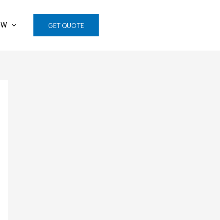
GET QUOTE
OW