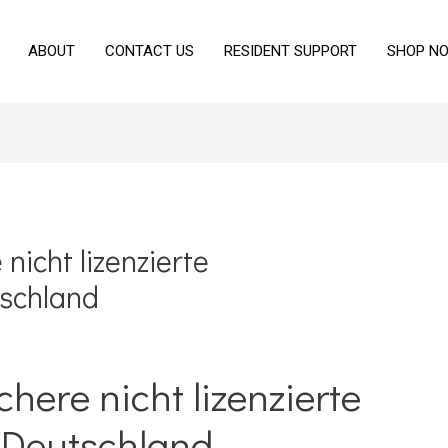
ABOUT
CONTACT US
RESIDENT SUPPORT
SHOP N
nicht lizenzierte
tschland
chere nicht lizenzierte
 Deutschland