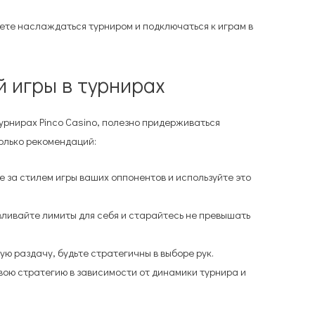
ете наслаждаться турниром и подключаться к играм в
й игры в турнирах
турнирах Pinco Casino, полезно придерживаться
колько рекомендаций:
 за стилем игры ваших оппонентов и используйте это
ливайте лимиты для себя и старайтесь не превышать
ую раздачу, будьте стратегичны в выборе рук.
вою стратегию в зависимости от динамики турнира и