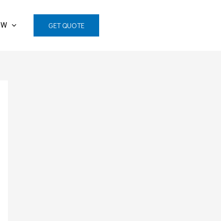
GET QUOTE
OW