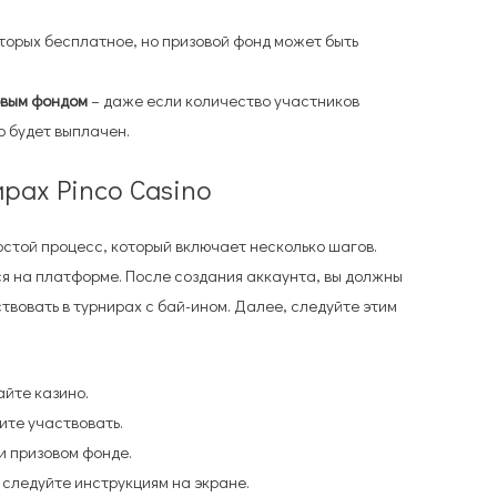
оторых бесплатное, но призовой фонд может быть
овым фондом
– даже если количество участников
о будет выплачен.
рах Pinco Casino
ростой процесс, который включает несколько шагов.
я на платформе. После создания аккаунта, вы должны
твовать в турнирах с бай-ином. Далее, следуйте этим
айте казино.
ите участвовать.
и призовом фонде.
 следуйте инструкциям на экране.