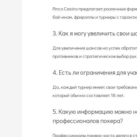
Pinco Casino предлагает различные фор
бай-ином, фрироллы и турниры с гарант
3. Как я могу увеличить свои 
Для увеличения шансов на успех обрати
противников и стратегическое выбор рук
4. Есть ли ограничения для уч
Да, каждый турнир имеет свои требовани
который обычно составляет 18 лет.
5. Какую информацию можно н
профессионалов покера?
Профессионалы покера часто делятся ст