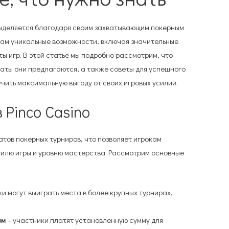
 выделяется благодаря своим захватывающим покерным
кам уникальные возможности, включая значительные
 игр. В этой статье мы подробно рассмотрим, что
рматы они предлагаются, а также советы для успешного
учить максимальную выгоду от своих игровых усилий.
 Pinco Casino
атов покерных турниров, что позволяет игрокам
стилю игры и уровню мастерства. Рассмотрим основные
ки могут выиграть места в более крупных турнирах,
ом
– участники платят установленную сумму для