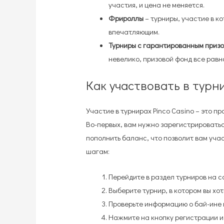
участия, и цена не меняется.
Фрироллы
– турниры, участие в к
впечатляющим.
Турниры с гарантированным приз
невелико, призовой фонд все равн
Как участвовать в турни
Участие в турнирах Pinco Casino – это п
Во-первых, вам нужно зарегистрироватьс
пополнить баланс, что позволит вам учас
шагам:
Перейдите в раздел турниров на с
Выберите турнир, в котором вы хот
Проверьте информацию о бай-ине 
Нажмите на кнопку регистрации и