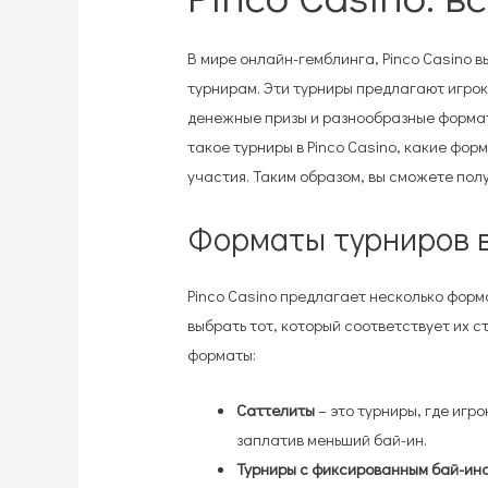
В мире онлайн-гемблинга, Pinco Casino
турнирам. Эти турниры предлагают игро
денежные призы и разнообразные форматы
такое турниры в Pinco Casino, какие фо
участия. Таким образом, вы сможете пол
Форматы турниров в
Pinco Casino предлагает несколько форм
выбрать тот, который соответствует их 
форматы:
Саттелиты
– это турниры, где игро
заплатив меньший бай-ин.
Турниры с фиксированным бай-ин