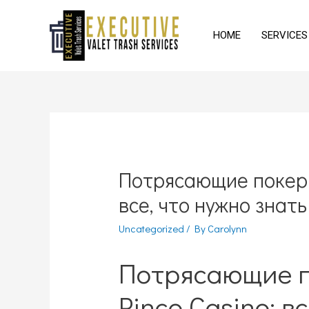
HOME
SERVICES
Потрясающие покерн
все, что нужно знать
Uncategorized
/ By
Carolynn
Потрясающие 
Pinco Casino: в