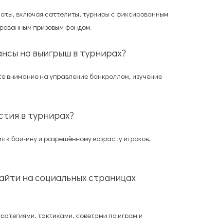
маты, включая саттелиты, турниры с фиксированным
ированным призовым фондом.
шансы на выигрыш в турнирах?
те внимание на управление банкроллом, изучение
.
астия в турнирах?
я к бай-ину и разрешённому возрасту игроков,
айти на социальных страницах
ратегиями, тактиками, советами по играм и