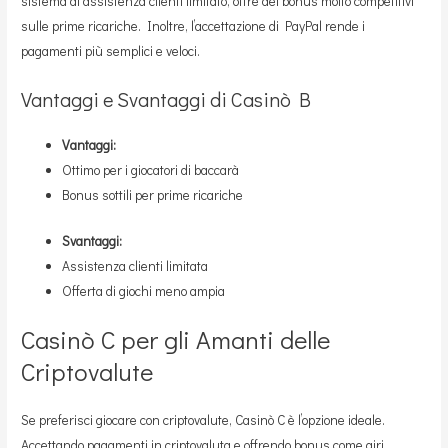
sistema di assistenza clienti limitato, offre dei bonus molto competitivi
sulle prime ricariche. Inoltre, l’accettazione di PayPal rende i
pagamenti più semplici e veloci.
Vantaggi e Svantaggi di Casinò B
Vantaggi:
Ottimo per i giocatori di baccarà
Bonus sottili per prime ricariche
Svantaggi:
Assistenza clienti limitata
Offerta di giochi meno ampia
Casinò C per gli Amanti delle
Criptovalute
Se preferisci giocare con criptovalute, Casinò C è l’opzione ideale.
Accettando pagamenti in criptovaluta e offrendo bonus come giri