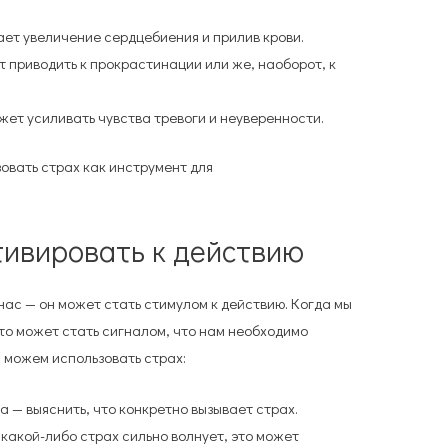
ет увеличение сердцебиения и прилив крови.
 приводить к прокрастинации или же, наоборот, к
ет усиливать чувства тревоги и неуверенности.
зовать страх как инструмент для
тивировать к действию
нас — он может стать стимулом к действию. Когда мы
это может стать сигналом, что нам необходимо
ы можем использовать страх:
 — выяснить, что конкретно вызывает страх.
какой-либо страх сильно волнует, это может