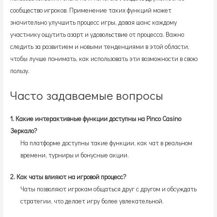
сообщество игроков. Применение таких функций может
значительно улучшить процесс игры, давая шанс каждому
участнику ощутить азарт и удовольствие от процесса. Важно
следить за развитием и новыми тенденциями в этой области,
чтобы лучше понимать, как использовать эти возможности в свою
пользу.
Часто задаваемые вопросы
1. Какие интерактивные функции доступны на Pinco Casino
Зеркало?
На платформе доступны такие функции, как чат в реальном
времени, турниры и бонусные акции.
2. Как чаты влияют на игровой процесс?
Чаты позволяют игрокам общаться друг с другом и обсуждать
стратегии, что делает игру более увлекательной.