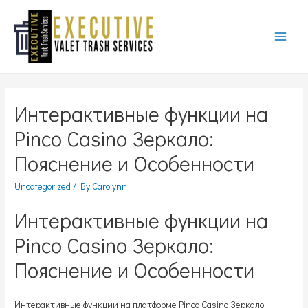
Main
Menu
Интерактивные функции на
Pinco Casino Зеркало:
Пояснение и Особенности
Uncategorized
/ By
Carolynn
Интерактивные функции на
Pinco Casino Зеркало:
Пояснение и Особенности
Интерактивные функции на платформе Pinco Casino Зеркало