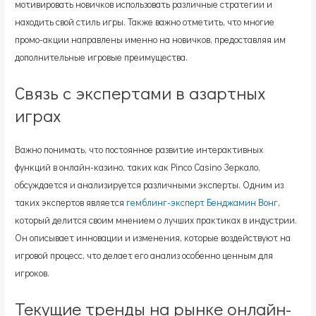
мотивировать новичков использовать различные стратегии и
находить свой стиль игры. Также важно отметить, что многие
промо-акции направлены именно на новичков, предоставляя им
дополнительные игровые преимущества.
Связь с экспертами в азартных
играх
Важно понимать, что постоянное развитие интерактивных
функций в онлайн-казино, таких как Pinco Casino Зеркало,
обсуждается и анализируется различными эксперты. Одним из
таких экспертов является
гемблинг-эксперт Бенджамин Вонг
,
который делится своим мнением о лучших практиках в индустрии.
Он описывает инновации и изменения, которые воздействуют на
игровой процесс, что делает его анализ особенно ценным для
игроков.
Текущие тренды на рынке онлайн-