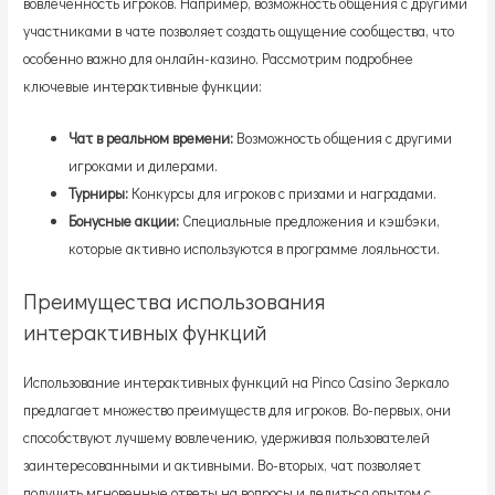
вовлеченность игроков. Например, возможность общения с другими
участниками в чате позволяет создать ощущение сообщества, что
особенно важно для онлайн-казино. Рассмотрим подробнее
ключевые интерактивные функции:
Чат в реальном времени:
Возможность общения с другими
игроками и дилерами.
Турниры:
Конкурсы для игроков с призами и наградами.
Бонусные акции:
Специальные предложения и кэшбэки,
которые активно используются в программе лояльности.
Преимущества использования
интерактивных функций
Использование интерактивных функций на Pinco Casino Зеркало
предлагает множество преимуществ для игроков. Во-первых, они
способствуют лучшему вовлечению, удерживая пользователей
заинтересованными и активными. Во-вторых, чат позволяет
получить мгновенные ответы на вопросы и делиться опытом с