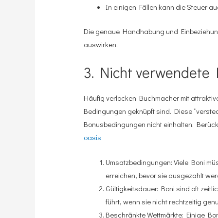
In einigen Fällen kann die Steuer au
Die genaue Handhabung und Einbeziehung d
auswirken.
3. Nicht verwendete
Häufig verlocken Buchmacher mit attrakti
Bedingungen geknüpft sind. Diese “versteck
Bonusbedingungen nicht einhalten. Berück
oasis
Umsatzbedingungen: Viele Boni müs
erreichen, bevor sie ausgezahlt we
Gültigkeitsdauer: Boni sind oft zeit
führt, wenn sie nicht rechtzeitig gen
Beschränkte Wettmärkte: Einige Boni