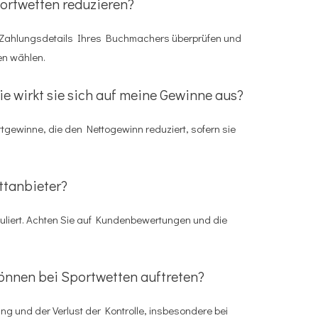
portwetten reduzieren?
ie Zahlungsdetails Ihres Buchmachers überprüfen und
en wählen.
ie wirkt sie sich auf meine Gewinne aus?
ttgewinne, die den Nettogewinn reduziert, sofern sie
ttanbieter?
eguliert. Achten Sie auf Kundenbewertungen und die
önnen bei Sportwetten auftreten?
g und der Verlust der Kontrolle, insbesondere bei