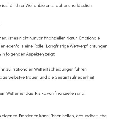
iosität Ihrer Wettanbieter ist daher unerlässlich.
n
n, ist es nicht nur von finanzieller Natur. Emotionale
en ebenfalls eine Rolle. Langfristige Wettverpflichtungen
 in folgenden Aspekten zeigt:
n zu irrationalen Wettentscheidungen führen.
das Selbstvertrauen und die Gesamtzufriedenheit
em Wetten ist das Risiko von finanziellen und
 eigenen Emotionen kann Ihnen helfen, gesundheitliche