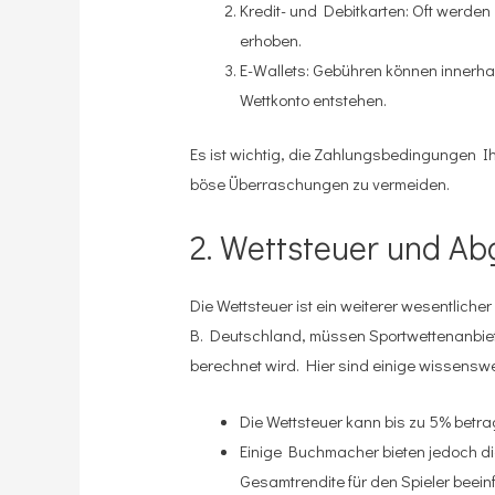
Kredit- und Debitkarten: Oft werden
erhoben.
E-Wallets: Gebühren können innerhal
Wettkonto entstehen.
Es ist wichtig, die Zahlungsbedingungen I
böse Überraschungen zu vermeiden.
2. Wettsteuer und A
Die Wettsteuer ist ein weiterer wesentlicher
B. Deutschland, müssen Sportwettenanbiete
berechnet wird. Hier sind einige wissenswe
Die Wettsteuer kann bis zu 5% betr
Einige Buchmacher bieten jedoch di
Gesamtrendite für den Spieler beein