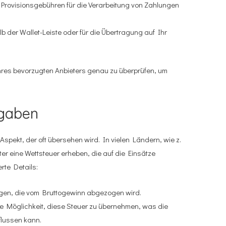
 Provisionsgebühren für die Verarbeitung von Zahlungen
b der Wallet-Leiste oder für die Übertragung auf Ihr
hres bevorzugten Anbieters genau zu überprüfen, um
bgaben
 Aspekt, der oft übersehen wird. In vielen Ländern, wie z.
r eine Wettsteuer erheben, die auf die Einsätze
rte Details:
agen, die vom Bruttogewinn abgezogen wird.
e Möglichkeit, diese Steuer zu übernehmen, was die
flussen kann.