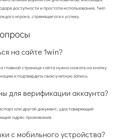
годаря доступности и простоте использования, 1win
ждого игрока, стремящегося к успеху.
вопросы
ся на сайте 1win?
На главной странице сайта нужно нажать на кнопку
мацию и подтвердить свою учетную запись.
ны для верификации аккаунта?
спорт или другой документ, удостоверяющий
ающий адрес проживания.
вки с мобильного устройства?