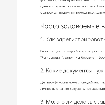
сделать первые шаги в мире ставок. Бла
становится надежным помощником для ка
Часто задаваемые 
1. Как зарегистрировать
Регистрация проходит быстро и просто. 
“Регистрация”, заполнить базовую инфор
2. Какие документы нуж
Для верификации может понадобиться па
личность, а также документ, подтвержд
3. Можно ли делать ста