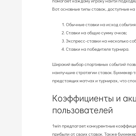
помогает каждому игроку найти подходящ
Вот основные типы ставок, доступные на
Обычные ставки на исход события
Ставки на общую сумму очков;
Экспресс-ставки на несколько со
Ставки на победителя турнира.
Широкий выбор спортивных событий позв
наилучшие стратегии ставок. Букмекер 
предстоящих матчах и турнирах, что сп
Коэффициенты и акц
пользователей
1win предлагает конкурентные коэффици
прибыли от своих ставок. Также букмеке