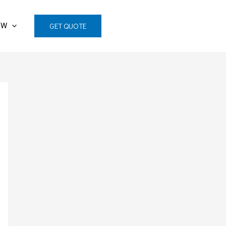
GET QUOTE
OW