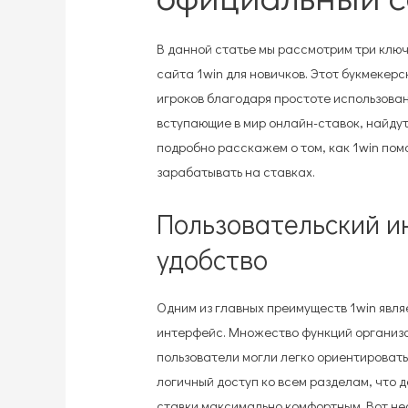
В данной статье мы рассмотрим три клю
сайта 1win для новичков. Этот букмекер
игроков благодаря простоте использован
вступающие в мир онлайн-ставок, найдут
подробно расскажем о том, как 1win пом
зарабатывать на ставках.
Пользовательский и
удобство
Одним из главных преимуществ 1win явля
интерфейс. Множество функций организ
пользователи могли легко ориентировать
логичный доступ ко всем разделам, что 
ставки максимально комфортным. Вот не