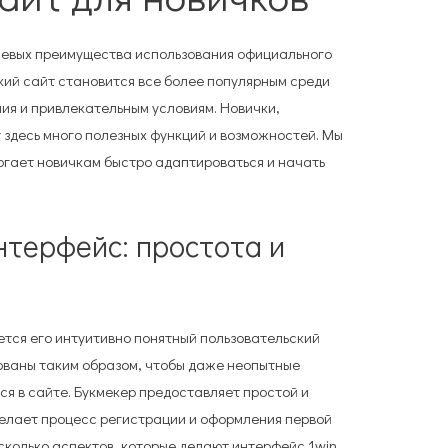
чевых преимущества использования официального
ский сайт становится все более популярным среди
ия и привлекательным условиям. Новички,
 здесь много полезных функций и возможностей. Мы
огает новичкам быстро адаптироваться и начать
нтерфейс: простота и
ется его интуитивно понятный пользовательский
ованы таким образом, чтобы даже неопытные
ся в сайте. Букмекер предоставляет простой и
делает процесс регистрации и оформления первой
сколько аспектов, которые делают интерфейс 1win