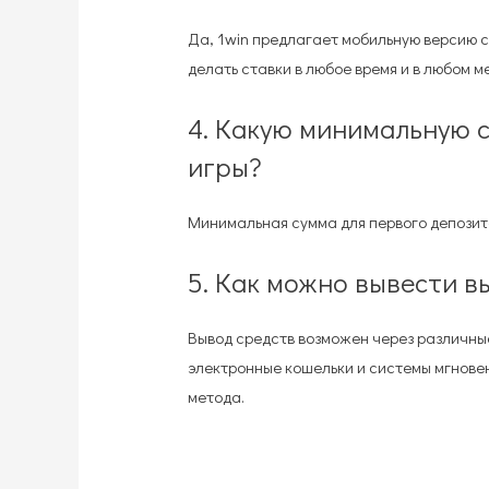
Да, 1win предлагает мобильную версию с
делать ставки в любое время и в любом м
4. Какую минимальную 
игры?
Минимальная сумма для первого депозита
5. Как можно вывести в
Вывод средств возможен через различны
электронные кошельки и системы мгновен
метода.