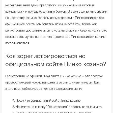
на сегодняшний день, предлагающий уникальные игровые
возможности и привлекательные бонусы. В этом статье мы ответим
на часто задаваемые вопросы пользователей о Пинко казино и его
официальном сайте. Мы осветим важные аспекты, такие как
регистрация, доступные игры, системы оплаты и безопасность. Это
поможет вам лучше понять, что предлагает Пинко казино и как им
воспользоваться.
Как зарегистрироваться на
официальном сайте Пинко казино?
Регистрация на официальном сайте Пинко казино — это простой
процесс, который можно выполнить за считанные минуты. Для
этого вам необходимо выполнить следующие шаги:
Посетите официальный сайт Пинко казино.
Нажмите на кнопку “Регистрация” в правом верхнем углу.
Заполните все обязательные поля формы, включая