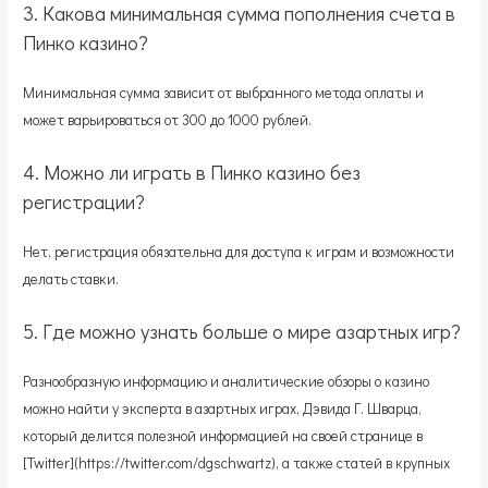
3. Какова минимальная сумма пополнения счета в
Пинко казино?
Минимальная сумма зависит от выбранного метода оплаты и
может варьироваться от 300 до 1000 рублей.
4. Можно ли играть в Пинко казино без
регистрации?
Нет, регистрация обязательна для доступа к играм и возможности
делать ставки.
5. Где можно узнать больше о мире азартных игр?
Разнообразную информацию и аналитические обзоры о казино
можно найти у эксперта в азартных играх, Дэвида Г. Шварца,
который делится полезной информацией на своей странице в
[Twitter](https://twitter.com/dgschwartz), а также статей в крупных