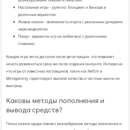
Настольные игры – рулетка, блэкджек и баккара в
различных вариантах.
Живые казино – возможность играть с реальными дилерами
через видеопоток.
Покер – варианты игр на любой вкус с различными
ставками.
Каждая игра легко доступна после регистрации, что позволяет
начать развлекаться сразу же после создания аккаунта. Интересно,
что игры от известных поставщиков, таких как NetEnt и
Microgaming, гарантируют высокое качество и честные шансы на
выигрыш.
Каковы методы пополнения и
вывода средств?
Пинко казино предоставляет разнообразные методы пополнения и