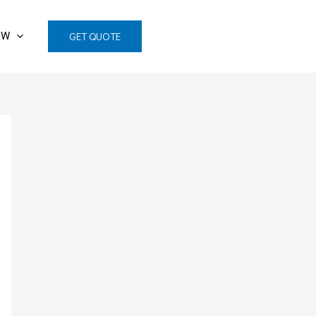
GET QUOTE
OW