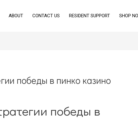
ABOUT
CONTACT US
RESIDENT SUPPORT
SHOP N
гии победы в пинко казино
тратегии победы в