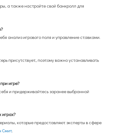
гры, а также настройте свой банкролл для
ы?
бя анализ игрового поля и управление ставками.
отерь присутствует, поэтому важно устанавливать
при игре?
себя и придерживайтесь заранее выбранной
х играх?
ериалы, которые предоставляют эксперты в сфере
н Смит
.