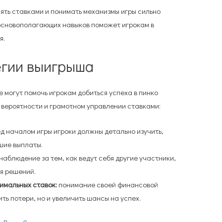
лять ставками и понимать механизмы игры сильно
 основополагающих навыков поможет игрокам в
я.
егии выигрыша
е могут помочь игрокам добиться успеха в пинко
 вероятности и грамотном управлении ставками:
д началом игры игроки должны детально изучить,
шие выплаты.
наблюдение за тем, как ведут себя другие участники,
я решений.
имальных ставок:
понимание своей финансовой
ть потери, но и увеличить шансы на успех.