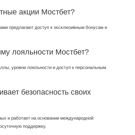
стные акции Мостбет?
ами предлагают доступ к эксклюзивным бонусам и
амму лояльности Мостбет?
ллы, уровни лояльности и доступ к персональным
чивает безопасность своих
ых и работает на основании международной
лосуточную поддержку.