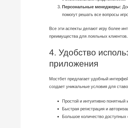
Персональные менеджеры:
До
помогут решать все вопросы игро
Все эти аспекты делают игру более ин
преимущества для лояльных клиентов.
4. Удобство испол
приложения
Мостбет предлагает удобный интерфейс
создает уникальные условия для ставо
Простой и интуитивно понятный 
Быстрая регистрация и авториза
Большое количество доступных с