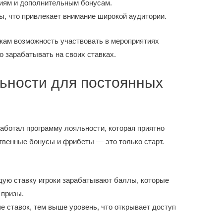
иям и дополнительным бонусам.
, что привлекает внимание широкой аудитории.
кам возможность участвовать в мероприятиях
о зарабатывать на своих ставках.
ьности для постоянных
аботал программу лояльности, которая приятно
твенные бонусы и фрибеты — это только старт.
дую ставку игроки зарабатывают баллы, которые
 призы.
 ставок, тем выше уровень, что открывает доступ