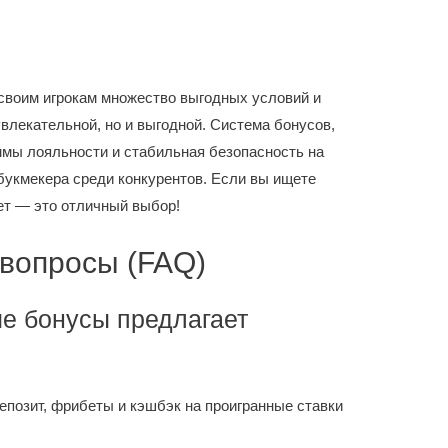
 своим игрокам множество выгодных условий и
увлекательной, но и выгодной. Система бонусов,
ммы лояльности и стабильная безопасность на
букмекера среди конкурентов. Если вы ищете
ет — это отличный выбор!
вопросы (FAQ)
ые бонусы предлагает
епозит, фрибеты и кэшбэк на проигранные ставки