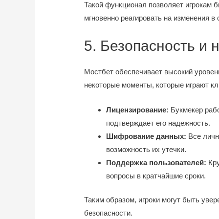
Такой функционал позволяет игрокам бы
мгновенно реагировать на изменения в
5. Безопасность и 
Мостбет обеспечивает высокий уровень
некоторые моменты, которые играют к
Лицензирование:
Букмекер рабо
подтверждает его надежность.
Шифрование данных:
Все личн
возможность их утечки.
Поддержка пользователей:
Кру
вопросы в кратчайшие сроки.
Таким образом, игроки могут быть увер
безопасности.