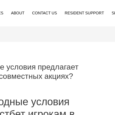
ES
ABOUT
CONTACT US
RESIDENT SUPPORT
S
е условия предлагает
 совместных акциях?
одные условия
стбет игрокам в