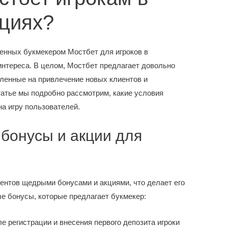
циях?
енных букмекером Мостбет для игроков в
нтереса. В целом, Мостбет предлагает довольно
ленные на привлечение новых клиентов и
атье мы подробно рассмотрим, какие условия
на игру пользователей.
 бонусы и акции для
ентов щедрыми бонусами и акциями, что делает его
е бонусы, которые предлагает букмекер:
е регистрации и внесения первого депозита игроки