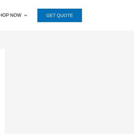
HOP NOW
GET QUOTE