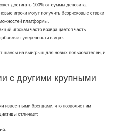
может достигать 100% от суммы депозита.
новые игроки могут получить безрисковые ставки
зможностей платформы.
кций игрокам часто возвращается часть
добавляет уверенности в игре.
т шансы на выигрыш для новых пользователей, и
ии с другими крупными
ми известными брендами, что позволяет им
циативы отличает:
ий.