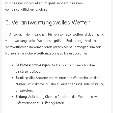
nur zu einer individuellen Tätigkeit, sondern zu einem
gemeinschaftlichen Erlebnis.
5. Verantwortungsvolles Wetten
In Anbetracht der möglichen Risiken von Sportwetten ist das Thema
verantwortungsvolles Wetten von größter Bedeutung. Moderne
Wettplattformen implementieren verschiedene Strategien, um den
Nutzern eine sichere Wettumgebung zu bieten, darunter:
Selbstbeschränkungen:
Nutzer können Limits für ihre
Einsätze festlegen.
Spielerprofile:
Anbieter analysieren das Wettverhalten der
Nutzer, um riskante Muster zu erkennen und Unterstützung
anzubieten.
Bildung:
Aufklärung über die Gefahren des Wettens sowie
Informationen zu Hilfsangeboten.