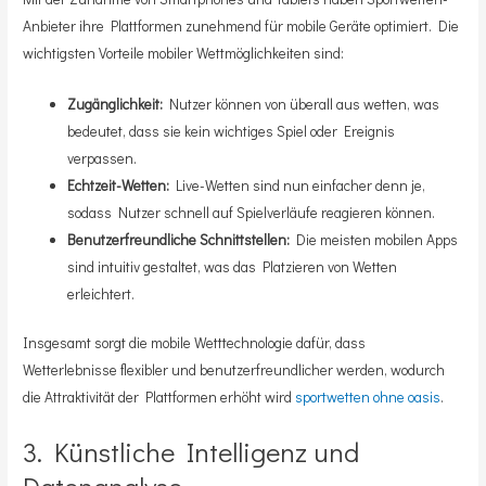
Anbieter ihre Plattformen zunehmend für mobile Geräte optimiert. Die
wichtigsten Vorteile mobiler Wettmöglichkeiten sind:
Zugänglichkeit:
Nutzer können von überall aus wetten, was
bedeutet, dass sie kein wichtiges Spiel oder Ereignis
verpassen.
Echtzeit-Wetten:
Live-Wetten sind nun einfacher denn je,
sodass Nutzer schnell auf Spielverläufe reagieren können.
Benutzerfreundliche Schnittstellen:
Die meisten mobilen Apps
sind intuitiv gestaltet, was das Platzieren von Wetten
erleichtert.
Insgesamt sorgt die mobile Wetttechnologie dafür, dass
Wetterlebnisse flexibler und benutzerfreundlicher werden, wodurch
die Attraktivität der Plattformen erhöht wird
sportwetten ohne oasis
.
3. Künstliche Intelligenz und