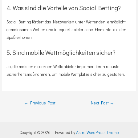
4. Was sind die Vorteile von Social Betting?
Social Betting fördert das Netzwerken unter Wettenden, ermöglicht
gemeinsames Wetten und integriert spielerische Elemente, die den
Spaß erhöhen.
5. Sind mobile Wettmöglichkeiten sicher?
Ja, die meisten modernen Wettanbieter implementieren robuste
Sicherheitsmaßnahmen, um mobile Wettplätze sicher zu gestalten.
Post
←
Previous Post
Next Post
→
navigation
Copyright © 2026 | Powered by
Astra WordPress Theme