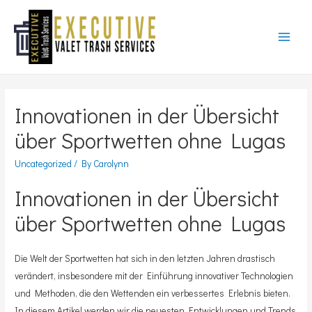
Main
Menu
Innovationen in der Übersicht
über Sportwetten ohne Lugas
Uncategorized
/ By
Carolynn
Innovationen in der Übersicht
über Sportwetten ohne Lugas
Die Welt der Sportwetten hat sich in den letzten Jahren drastisch
verändert, insbesondere mit der Einführung innovativer Technologien
und Methoden, die den Wettenden ein verbessertes Erlebnis bieten.
In diesem Artikel werden wir die neuesten Entwicklungen und Trends