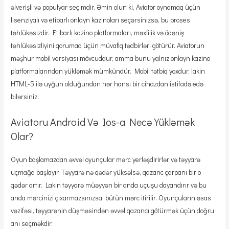
əlverişli və populyar seçimdir. Əmin olun ki, Aviator oynamaq üçün
lisenziyalı və etibarlı onlayn kazinoları seçərsinizsə, bu proses
təhlükəsizdir. Etibarlı kazino platformaları, məxfilik və ödəniş
təhlükəsizliyini qorumaq üçün müvafiq tədbirləri götürür. Aviatorun
məşhur mobil versiyası mövcuddur, amma bunu yalnız onlayn kazino
platformalarından yükləmək mümkündür. Mobil tətbiq yoxdur, lakin
HTML-5 ilə uyğun olduğundan hər hansı bir cihazdan istifadə edə
bilərsiniz.
Aviatoru Android Və Ios-a Necə Yükləmək
Olar?
Oyun başlamazdan əvvəl oyunçular mərc yerləşdirirlər və təyyarə
uçmağa başlayır. Təyyarə nə qədər yüksəlsə, qazanc çarpanı bir o
qədər artır. Lakin təyyarə müəyyən bir anda uçuşu dayandırır və bu
anda mərcinizi çıxarmazsınızsa, bütün mərc itirilir. Oyunçuların əsas
vəzifəsi, təyyarənin düşməsindən əvvəl qazancı götürmək üçün doğru
anı seçməkdir.