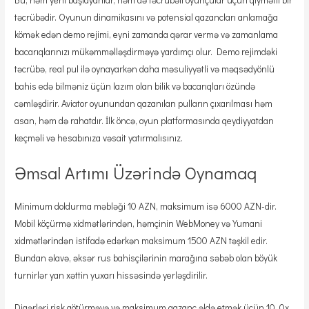
Bu, həm yeni başlayanlar, həm də təcrübəli oyunçular üçün qıymətli bir
təcrübədir. Oyunun dinamikasını və potensial qazancları anlamağa
kömək edən demo rejimi, eyni zamanda qərar vermə və zamanlama
bacarıqlarınızı mükəmməlləşdirməyə yardımçı olur. Demo rejimdəki
təcrübə, real pul ilə oynayarkən daha məsuliyyətli və məqsədyönlü
bahis edə bilməniz üçün lazım olan bilik və bacarıqları özündə
cəmləşdirir. Aviator oyunundan qazanılan pulların çıxarılması həm
asan, həm də rahatdır. İlk öncə, oyun platformasında qeydiyyatdan
keçməli və hesabınıza vəsait yatırmalısınız.
Əmsal Artımı Üzərində Oynamaq
Minimum doldurma məbləği 10 AZN, maksimum isə 6000 AZN-dir.
Mobil köçürmə xidmətlərindən, həmçinin WebMoney və Yumani
xidmətlərindən istifadə edərkən maksimum 1500 AZN təşkil edir.
Bundan əlavə, əksər rus bahisçilərinin marağına səbəb olan böyük
turnirlər yan xəttin yuxarı hissəsində yerləşdirilir.
Digərləri risk götürməyə və maksimum qazanc əldə etmək üçün 10. 0x