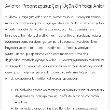
Aviator Proqnozçusu: Çıxış Üçün Ən Yaxşı Anlar
Yükləmə işi başa çatdıqdan sonra, Aviator oyununu istədiyiniz zaman
mobil cihazınızda zövq alaraq oynaya bilərsiniz. Yadda saxlayın ki, yalnız
etibarlı mənbələrdən yükləmə aparmaq, oyun təcrübənizin həm
təhlükəsiz, həm də keyfiyyətli olmasını qarantiya altına alacaq. Aviator
oyununun demo versiyası, gerçek para ile oynanan versiyası ilə eyni
həyəcanı və oyun təcrübəsini təqdim edir, amma bu versiyada
oyuncular real pul qazanma və en este momento itirmə riski
daşımadan rahatlıqla oynaya bilərlər. Bu, Aviator oyununun məkanik və
strategiyalarını öyrənmək üçün əla bir fürsət yaradır. Aviator oyununda
uğur qazanmağın ən yaxşı yollarından biri, sabit məbləğləri mərc
etmək və qazanılanları mütəmadi olaraq toplamaqdır.
Bu cədvəldə göstərilən strategiyalar oyunun təsadüfi xarakterini
dəyişməsə də, qalib gəlmək üçün effektiv bir yanaşma təmin
edə bilər.
Bu rejimdə, oyunçu online kreditlərlə təmin olunmuş demo