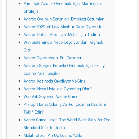
Para Için Aviator Oynamak Için Martingale
Stratejisi
Aviator: Oyunun Sorunları Empieza Çözümleri
Aviator 2025-ci Ildə Məşhur Qəza Oyunudur
Aviator Bahis Para Için Mobil Için Indirin
Win Sistemində Necə Qeydiyyatdan Keçmək
Olar
Aviator Oyunundan Pul Çıxarma
Aviator ‘ı Gerçek Parayla Oynamak Için En Iyi
Casino Nasıl Seçilir?
Aviator Kazinoda Qeydiyyat Və Giriş
Aviator Necə Ustalıqla Oynamaq Olar?
Win Veb Saytında Aviator Game
Pin-up Hansı Ödəniş Və Pul Çıxarma Üsullarını
Təklif Edir?
Aviator Game ️ Use” “The World Wide Web For The
Standard Site In India
Mobil Tətbiq: Pin Up Casino Yüklə