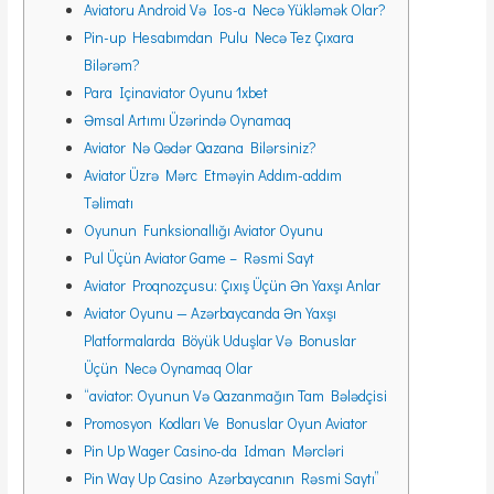
Aviatoru Android Və Ios-a Necə Yükləmək Olar?
Pin-up Hesabımdan Pulu Necə Tez Çıxara
Bilərəm?
Para Içinaviator Oyunu 1xbet
Əmsal Artımı Üzərində Oynamaq
Aviator Nə Qədər Qazana Bilərsiniz?
Aviator Üzrə Mərc Etməyin Addım-addım
Təlimatı
Oyunun Funksionallığı Aviator Oyunu
Pul Üçün Aviator Game – Rəsmi Sayt
Aviator Proqnozçusu: Çıxış Üçün Ən Yaxşı Anlar
Aviator Oyunu — Azərbaycanda Ən Yaxşı
Platformalarda Böyük Uduşlar Və Bonuslar
Üçün Necə Oynamaq Olar
“aviator: Oyunun Və Qazanmağın Tam Bələdçisi
Promosyon Kodları Ve Bonuslar Oyun Aviator
Pin Up Wager Casino-da Idman Mərcləri
Pin Way Up Casino ️ Azərbaycanın Rəsmi Saytı”