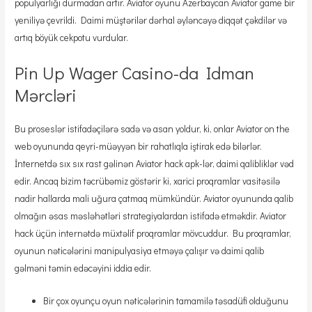
populyarlığı durmadan artır. Aviator oyunu Azerbaycan Aviator game bir
yeniliyə çevrildi. Daimi müştərilər dərhal əyləncəyə diqqət çəkdilər və
artıq böyük cekpotu vurdular.
Pin Up Wager Casino-da Idman
Mərcləri
Bu proseslər istifadəçilərə sadə və asan yoldur, ki, onlar Aviator on the
web oyununda qeyri-müəyyən bir rahatlıqla iştirak edə bilərlər.
İnternetdə sıx sıx rast gəlinən Aviator hack apk-lər, daimi qalibliklər vəd
edir. Ancaq bizim təcrübəmiz göstərir ki, xarici proqramlar vasitəsilə
nadir hallarda mali uğura çatmaq mümkündür. Aviator oyununda qalib
olmağın əsas məsləhətləri strategiyalardan istifadə etməkdir. Aviator
hack üçün internətdə müxtəlif proqramlar mövcuddur. Bu proqramlar,
oyunun nəticələrini manipulyasiya etməyə çalışır və daimi qalib
gəlməni təmin edəcəyini iddia edir.
Bir çox oyunçu oyun nəticələrinin tamamilə təsadüfi olduğunu