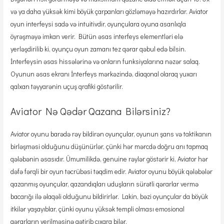
və ya daha yüksək kimi böyük çarpanları gözləməyə hazırdırlar. Aviator
oyun interfeysi sadə və intuitivdir, oyunçulara oyuna asanlıqla
öyrəşməyə imkan verir. Bütün əsas interfeys elementləri elə
yerləşdirilib ki, oyunçu oyun zamanı tez qərar qəbul edə bilsin.
İnterfeysin əsas hissələrinə və onların funksiyalarına nəzər salaq.
Oyunun əsas ekranı İnterfeys mərkəzində, diaqonal olaraq yuxarı
qalxan təyyarənin uçuş qrafiki göstərilir.
Aviator Nə Qədər Qazana Bilərsiniz?
Aviator oyunu barədə rəy bildirən oyunçular, oyunun şans və taktikanın
birləşməsi olduğunu düşünürlər, çünki hər mərcdə doğru anı tapmaq
qələbənin əsasıdır. Ümumilikdə, genuine rəylər göstərir ki, Aviator hər
dəfə fərqli bir oyun təcrübəsi təqdim edir. Aviator oyunu böyük qələbələr
qazanmış oyunçular, qazandıqları uduşların sürətli qərarlar vermə
bacarığı ilə əlaqəli olduğunu bildirirlər. Lakin, bəzi oyunçular da böyük
itkilər yaşayıblar, çünki oyunu yüksək templi olması emosional
qərarların verilməsinə gətirib çıxara bilər.