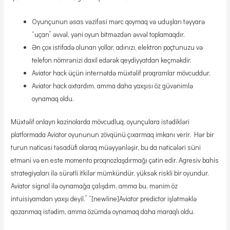
Oyunçunun əsas vəzifəsi mərc qoymaq və uduşları təyyarə
“uçan” əvvəl, yəni oyun bitməzdən əvvəl toplamaqdır.
Ən çox istifadə olunan yollar, adınızı, elektron poçtunuzu və
telefon nömrənizi daxil edərək qeydiyyatdan keçməkdir.
Aviator hack üçün internətdə müxtəlif proqramlar mövcuddur.
Aviator hack axtardım, amma daha yaxşısı öz güvənimlə
oynamaq oldu.
Müxtəlif onlayn kazinolarda mövcudluq, oyunçulara istədikləri
platformada Aviator oyununun zövqünü çıxarmaq imkanı verir. Hər bir
turun nəticəsi təsadüfi olaraq müəyyənləşir, bu da nəticələri süni
etməni və en este momento proqnozlaşdırmağı çətin edir. Agresiv bahis
strategiyaları ilə sürətli itkilər mümkündür, yüksək riskli bir oyundur.
Aviator signal ilə oynamağa çalışdım, amma bu, mənim öz
intuisiyamdan yaxşı deyil.” “[newline]Aviator predictor işlətməklə
qazanmaq istədim, amma özümdə oynamaq daha maraqlı oldu.