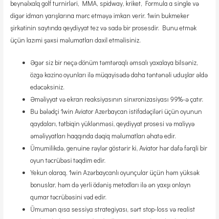
beynəlxalq golf turnirləri, MMA, spidway, kriket, Formula a single və
digər idman yarışlarına mərc etməyə imkan verir. 1win bukmeker
şirkətinin saytında qeydiyyat tez və sadə bir prosesdir. Bunu etmək
üçün lazımi şəxsi məlumatları daxil etməlisiniz.
Əgər siz bir neçə dönüm təmtəraqlı əmsalı yaxalaya bilsəniz,
özgə kazino oyunları ilə müqayisədə daha təntənəli uduşlar əldə
edəcəksiniz.
Əməliyyat və ekran reaksiyasının sinxronizasiyası 99%-ə çatır.
Bu bələdçi 1win Aviator Azerbaycan istifadəçiləri üçün oyunun
qaydaları, tətbiqin yüklənməsi, qeydiyyat prosesi və maliyyə
əməliyyatları haqqında dəqiq məlumatları əhatə edir.
Ümumilikdə, genuine rəylər göstərir ki, Aviator hər dəfə fərqli bir
oyun təcrübəsi təqdim edir.
Yekun olaraq, 1win Azərbaycanlı oyunçular üçün həm yüksək
bonuslar, həm də yerli ödəniş metodları ilə ən yaxşı onlayn
qumar təcrübəsini vəd edir.
Ümumən qısa sessiya strategiyası, sərt stop-loss və realist