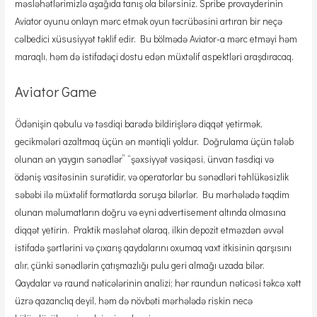
məsləhətlərimizlə aşağıda tanış ola bilərsiniz. Spribe provayderinin
Aviator oyunu onlayn mərc etmək oyun təcrübəsini artıran bir neçə
cəlbedici xüsusiyyət təklif edir. Bu bölmədə Aviator-a mərc etməyi həm
maraqlı, həm də istifadəçi dostu edən müxtəlif aspektləri araşdıracaq.
Aviator Game
Ödənişin qəbulu və təsdiqi barədə bildirişlərə diqqət yetirmək,
gecikmələri azaltmaq üçün ən məntiqli yoldur. Doğrulama üçün tələb
olunan ən yaygın sənədlər” “şəxsiyyət vəsiqəsi, ünvan təsdiqi və
ödəniş vasitəsinin surətidir, və operatorlar bu sənədləri təhlükəsizlik
səbəbi ilə müxtəlif formatlarda soruşa bilərlər. Bu mərhələdə təqdim
olunan məlumatların doğru və eyni advertisement altında olmasına
diqqət yetirin. Praktik məsləhət olaraq, ilkin depozit etməzdən əvvəl
istifadə şərtlərini və çıxarış qaydalarını oxumaq vaxt itkisinin qarşısını
alır, çünki sənədlərin çatışmazlığı pulu geri almağı uzada bilər.
Qaydalar və raund nəticələrinin analizi; hər raundun nəticəsi təkcə xətt
üzrə qazanclıq deyil, həm də növbəti mərhələdə riskin necə