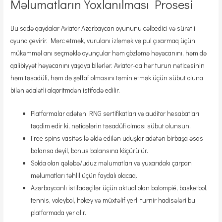
Məlumatların Yoxlanılması Prosesi
Bu sadə qaydalar Aviator Azerbaycan oyununu cəlbedici və sürətli
oyuna çevirir. Mərc etmək, vurulanı izləmək və pul çıxarmaq üçün
mükəmməl anı seçməklə oyunçular həm gözləmə həyəcanını, həm də
qalibiyyət həyəcanını yaşaya bilərlər. Aviator-da hər turun nəticəsinin
həm təsadüfi, həm də şəffaf olmasını təmin etmək üçün sübut oluna
bilən ədalətli alqoritmdən istifadə edilir.
Platformalar adətən RNG sertifikatları və auditor hesabatları
təqdim edir ki, nəticələrin təsadüfi olması sübut olunsun.
Free spins vasitəsilə əldə edilən uduşlar adətən birbaşa əsas
balansa deyil, bonus balansına köçürülür.
Solda olan qələbə/uduz məlumatları və yuxarıdakı çarpan
məlumatları təhlil üçün faydalı olacaq.
Azərbaycanlı istifadəçilər üçün aktual olan balompié, basketbol,
tennis, voleybol, hokey və müxtəlif yerli turnir hadisələri bu
platformada yer alır.