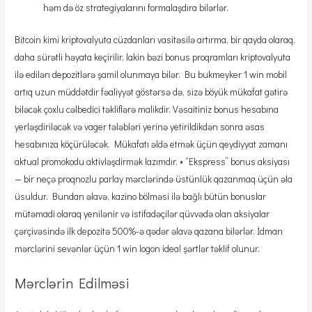
həm də öz strategiyalarını formalaşdıra bilərlər.
Bitcoin kimi kriptovalyuta cüzdanları vasitəsilə artırma, bir qayda olaraq,
daha sürətli həyata keçirilir, lakin bəzi bonus proqramları kriptovalyuta
ilə edilən depozitlərə şamil olunmaya bilər. Bu bukmeyker 1 win mobil
artıq uzun müddətdir fəaliyyət göstərsə də, sizə böyük mükafat gətirə
biləcək çoxlu cəlbedici təkliflərə malikdir. Vəsaitiniz bonus hesabına
yerləşdiriləcək və vager tələbləri yerinə yetirildikdən sonra əsas
hesabınıza köçürüləcək. Mükafatı əldə etmək üçün qeydiyyat zamanı
aktual promokodu aktivləşdirmək lazımdır. • “Ekspress” bonus aksiyası
— bir neçə proqnozlu parlay mərclərində üstünlük qazanmaq üçün əla
üsuldur. Bundan əlavə, kazino bölməsi ilə bağlı bütün bonuslar
mütəmadi olaraq yenilənir və istifadəçilər qüvvədə olan aksiyalar
çərçivəsində ilk depozitə 500%-ə qədər əlavə qazana bilərlər. İdman
mərclərini sevənlər üçün 1 win logon ideal şərtlər təklif olunur.
Mərclərin Edilməsi