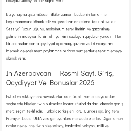
bölüşdürüləcəyinə dair siqnal verir.
Bu yanaşma qısa müddətli itkilər zamanı büdcənin tamamilə
boşalmamasına kömək edir və qərarların emosional təsirini azaldır.
Sessiya” “uzunluğunu, maksimum zərər limitini və qazanılmış
gəlirlərin müəyyən faizini ehtiyat kimi saxlayan qaydalar yaradın. Hər
bir seansdan sonra qeydiyyat aparmaq, qazanc və itki naxışlarını
izləmək, gələcək mərc paylanmasını daha sərt şərtlərlə tənzimləməyə
olanak verir.
In Azerbaycan – Rəsmi Sayt, Giriş,
Qeydiyyat Və Bonuslar 2026
Futbol və xokkey mərc həvəskarları da müxtəlif kombinasiyalardan
seçim edə bilərlər. 1win bukmeker kontoru futbol da daxil olmaqla geniş
mərc seçimi təklif edir. Futbol azarkeşləri RPL, Bundesliqa, İngiltərə
Premyer Liqası, UEFA və digər oyunlara mərc edə bilərlər. Digər idman
növlərinə gəlincə, 1win sizə xokkey, basketbol, ​​voleybol, milli və