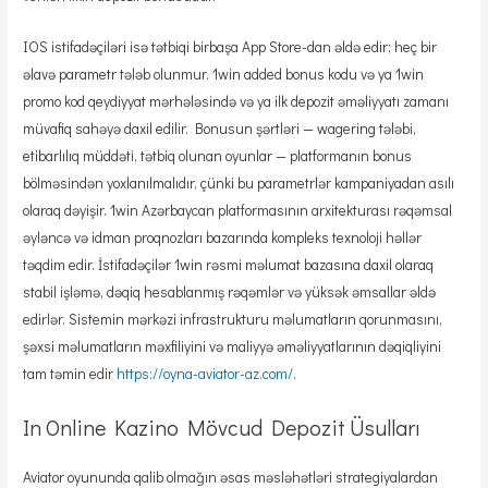
IOS istifadəçiləri isə tətbiqi birbaşa App Store-dan əldə edir; heç bir
əlavə parametr tələb olunmur. 1win added bonus kodu və ya 1win
promo kod qeydiyyat mərhələsində və ya ilk depozit əməliyyatı zamanı
müvafiq sahəyə daxil edilir. Bonusun şərtləri — wagering tələbi,
etibarlılıq müddəti, tətbiq olunan oyunlar — platformanın bonus
bölməsindən yoxlanılmalıdır, çünki bu parametrlər kampaniyadan asılı
olaraq dəyişir. 1win Azərbaycan platformasının arxitekturası rəqəmsal
əyləncə və idman proqnozları bazarında kompleks texnoloji həllər
təqdim edir. İstifadəçilər 1win rəsmi məlumat bazasına daxil olaraq
stabil işləmə, dəqiq hesablanmış rəqəmlər və yüksək əmsallar əldə
edirlər. Sistemin mərkəzi infrastrukturu məlumatların qorunmasını,
şəxsi məlumatların məxfiliyini və maliyyə əməliyyatlarının dəqiqliyini
tam təmin edir
https://oyna-aviator-az.com/
.
In Online Kazino Mövcud Depozit Üsulları
Aviator oyununda qalib olmağın əsas məsləhətləri strategiyalardan