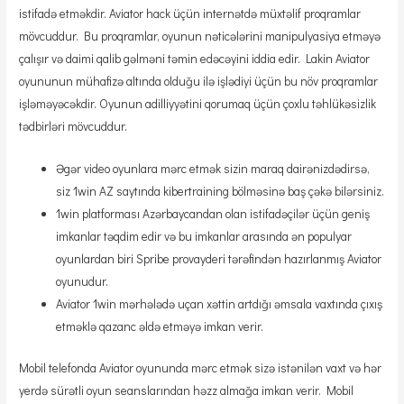
istifadə etməkdir. Aviator hack üçün internətdə müxtəlif proqramlar
mövcuddur. Bu proqramlar, oyunun nəticələrini manipulyasiya etməyə
çalışır və daimi qalib gəlməni təmin edəcəyini iddia edir. Lakin Aviator
oyununun mühafizə altında olduğu ilə işlədiyi üçün bu növ proqramlar
işləməyəcəkdir. Oyunun adilliyyətini qorumaq üçün çoxlu təhlükəsizlik
tədbirləri mövcuddur.
Əgər video oyunlara mərc etmək sizin maraq dairənizdədirsə,
siz 1win AZ saytında kibertraining bölməsinə baş çəkə bilərsiniz.
1win platforması Azərbaycandan olan istifadəçilər üçün geniş
imkanlar təqdim edir və bu imkanlar arasında ən populyar
oyunlardan biri Spribe provayderi tərəfindən hazırlanmış Aviator
oyunudur.
Aviator 1win mərhələdə uçan xəttin artdığı əmsala vaxtında çıxış
etməklə qazanc əldə etməyə imkan verir.
Mobil telefonda Aviator oyununda mərc etmək sizə istənilən vaxt və hər
yerdə sürətli oyun seanslarından həzz almağa imkan verir. Mobil