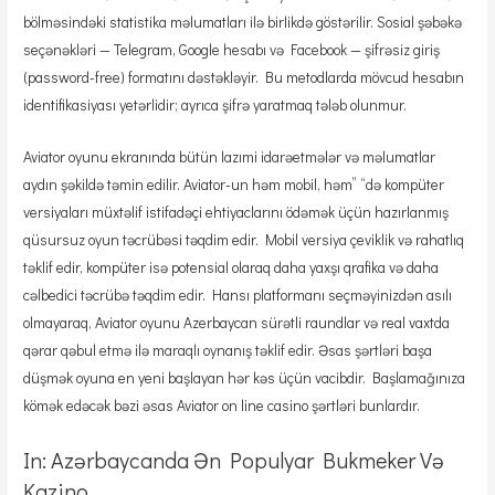
bölməsindəki statistika məlumatları ilə birlikdə göstərilir. Sosial şəbəkə
seçənəkləri — Telegram, Google hesabı və Facebook — şifrəsiz giriş
(password-free) formatını dəstəkləyir. Bu metodlarda mövcud hesabın
identifikasiyası yetərlidir; ayrıca şifrə yaratmaq tələb olunmur.
Aviator oyunu ekranında bütün lazımi idarəetmələr və məlumatlar
aydın şəkildə təmin edilir. Aviator-un həm mobil, həm” “də kompüter
versiyaları müxtəlif istifadəçi ehtiyaclarını ödəmək üçün hazırlanmış
qüsursuz oyun təcrübəsi təqdim edir. Mobil versiya çeviklik və rahatlıq
təklif edir, kompüter isə potensial olaraq daha yaxşı qrafika və daha
cəlbedici təcrübə təqdim edir. Hansı platformanı seçməyinizdən asılı
olmayaraq, Aviator oyunu Azerbaycan sürətli raundlar və real vaxtda
qərar qəbul etmə ilə maraqlı oynanış təklif edir. Əsas şərtləri başa
düşmək oyuna en yeni başlayan hər kəs üçün vacibdir. Başlamağınıza
kömək edəcək bəzi əsas Aviator on line casino şərtləri bunlardır.
In: Azərbaycanda Ən Populyar Bukmeker Və
Kazino