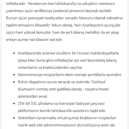
istifadə edir. Hesabınızın tam təhlükəsizliyi və uduşların maneəsiz
çıxarılması üçün verifikasiya (yoxlama) prosesini keçmək vacibdir.
Bunun üçün şəxsiyyəti təsdiq edən sənədin fotosunu dəstək xidmətinə
təqdim etməyiniz kifayətdir. Yekun olaraq, 1win Azərbaycanlı oyunçular
üçün həm yüksək bonuslar, həm də yerli ödəniş metodları ilə ən yaxşı
onlayn qumar təcrübəsini vəd edir.
Azərbaycanda ənənəvi üsulların bir hissəsi məhdudiyyətlərlə
işləyə bilər, buna görə istifadəçilər çox vaxt beynəlxalq ödəniş
sistemlərini və kriptocüzdanları seçirlər.
Administrasiya müştərilərini daim maraqlı yeniliklərlə sevindirir.
Bütün diqqətinizi oyuna verəcək və vaxtında “Cashout”
düyməsini sıxmaq vaxtı gəldikdə olacaq – təyyarə havaa
qalxmazdan əvvəl.
256-bit SSL şifrələmə və lisenziyalı fəaliyyət çərçivəsi
platformanın texniki təhlükəsizlik əsaslarını təşkil edir.
Statistikanı öyrənməklə virtual qumar klublarının müştəriləri
nəinki web site administrasiyasının dürüstlüyünə əmin ola,