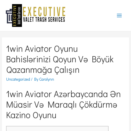
Main
Menu
1win Aviator Oyunu
Bahislərinizi Qoyun Və Böyük
Qazanmağa Çalışın
Uncategorized
/ By
Carolynn
1win Aviator Azərbaycanda Ən
Müasir Və Maraqlı Çökdürmə
Kazino Oyunu