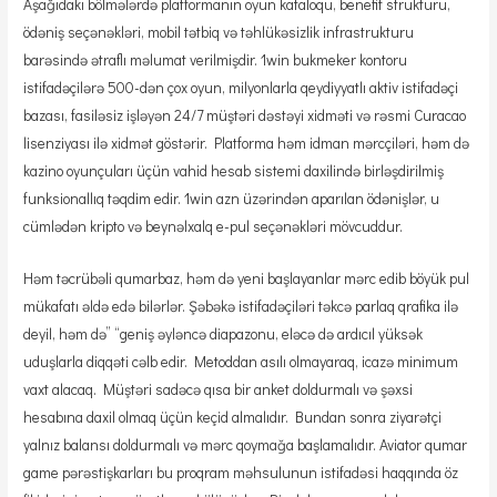
Aşağıdakı bölmələrdə platformanın oyun kataloqu, benefit strukturu,
ödəniş seçənəkləri, mobil tətbiq və təhlükəsizlik infrastrukturu
barəsində ətraflı məlumat verilmişdir. 1win bukmeker kontoru
istifadəçilərə 500-dən çox oyun, milyonlarla qeydiyyatlı aktiv istifadəçi
bazası, fasiləsiz işləyən 24/7 müştəri dəstəyi xidməti və rəsmi Curacao
lisenziyası ilə xidmət göstərir. Platforma həm idman mərcçiləri, həm də
kazino oyunçuları üçün vahid hesab sistemi daxilində birləşdirilmiş
funksionallıq təqdim edir. 1win azn üzərindən aparılan ödənişlər, u
cümlədən kripto və beynəlxalq e-pul seçənəkləri mövcuddur.
Həm təcrübəli qumarbaz, həm də yeni başlayanlar mərc edib böyük pul
mükafatı əldə edə bilərlər. Şəbəkə istifadəçiləri təkcə parlaq qrafika ilə
deyil, həm də” “geniş əyləncə diapazonu, eləcə də ardıcıl yüksək
uduşlarla diqqəti cəlb edir. Metoddan asılı olmayaraq, icazə minimum
vaxt alacaq. Müştəri sadəcə qısa bir anket doldurmalı və şəxsi
hesabına daxil olmaq üçün keçid almalıdır. Bundan sonra ziyarətçi
yalnız balansı doldurmalı və mərc qoymağa başlamalıdır. Aviator qumar
game pərəstişkarları bu proqram məhsulunun istifadəsi haqqında öz