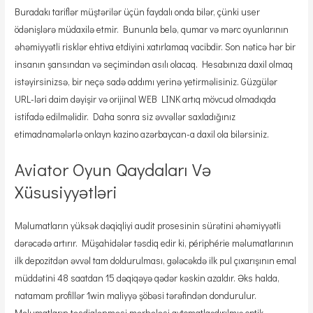
Buradakı tariflər müştərilər üçün faydalı onda bilər, çünki user
ödənişlərə müdaxilə etmir. Bununla belə, qumar və mərc oyunlarının
əhəmiyyətli risklər ehtiva etdiyini xatırlamaq vacibdir. Son nəticə hər bir
insanın şansından və seçimindən asılı olacaq. Hesabınıza daxil olmaq
istəyirsinizsə, bir neçə sadə addımı yerinə yetirməlisiniz. Güzgülər
URL-ləri daim dəyişir və orijinal WEB LINK artıq mövcud olmadıqda
istifadə edilməlidir. Daha sonra siz əvvəllər saxladığınız
etimadnamələrlə onlayn kazino azərbaycan-a daxil ola bilərsiniz.
Aviator Oyun Qaydaları Və
Xüsusiyyətləri
Məlumatların yüksək dəqiqliyi audit prosesinin sürətini əhəmiyyətli
dərəcədə artırır. Müşahidələr təsdiq edir ki, périphérie məlumatlarının
ilk depozitdən əvvəl tam doldurulması, gələcəkdə ilk pul çıxarışının emal
müddətini 48 saatdan 15 dəqiqəyə qədər kəskin azaldır. Əks halda,
natamam profillər 1win maliyyə şöbəsi tərəfindən dondurulur.