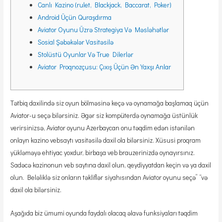
Canlı Kazino (rulet, Blackjack, Baccarat, Poker)
Android Üçün Quraşdırma
Aviator Oyunu Üzrə Strategiya Və Məsləhətlər
Sosial Şəbəkələr Vasitəsilə
Stolüstü Oyunlar Və True Dilerlər
Aviator Proqnozçusu: Çıxış Üçün Ən Yaxşı Anlar
Tətbiq daxilində siz oyun bölməsinə keçə və oynamağa başlamaq üçün
Aviator-u seçə bilərsiniz. Əgər siz kompüterdə oynamağa üstünlük
verirsinizsə, Aviator oyunu Azerbaycan onu təqdim edən istənilən
onlayn kazino vebsaytı vasitəsilə daxil ola bilərsiniz. Xüsusi proqram
yükləməyə ehtiyac yoxdur, birbaşa veb brauzerinizdə oynayırsınız.
Sadəcə kazinonun veb saytına daxil olun, qeydiyyatdan keçin və ya daxil
olun. Beləliklə siz onların təkliflər siyahısından Aviator oyunu seçə” “və
daxil ola bilərsiniz.
Aşağıda biz ümumi oyunda faydalı olacaq əlavə funksiyaları təqdim