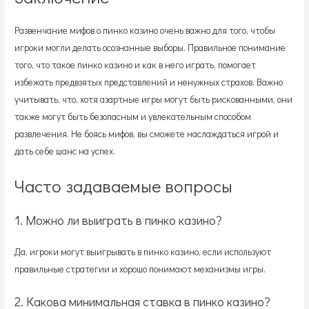
Развенчание мифов о пинко казино очень важно для того, чтобы
игроки могли делать осознанные выборы. Правильное понимание
того, что такое пинко казино и как в него играть, помогает
избежать предвзятых представлений и ненужных страхов. Важно
учитывать, что, хотя азартные игры могут быть рискованными, они
также могут быть безопасным и увлекательным способом
развлечения. Не боясь мифов, вы сможете наслаждаться игрой и
дать себе шанс на успех.
Часто задаваемые вопросы
1. Можно ли выиграть в пинко казино?
Да, игроки могут выигрывать в пинко казино, если используют
правильные стратегии и хорошо понимают механизмы игры.
2. Какова минимальная ставка в пинко казино?