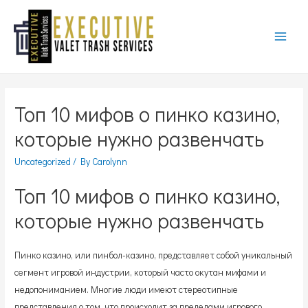
Main
Menu
Топ 10 мифов о пинко казино,
которые нужно развенчать
Uncategorized
/ By
Carolynn
Топ 10 мифов о пинко казино,
которые нужно развенчать
Пинко казино, или пинбол-казино, представляет собой уникальный
сегмент игровой индустрии, который часто окутан мифами и
недопониманием. Многие люди имеют стереотипные
представления о том, что происходит за пределами игрового