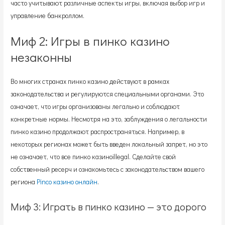
часто учитывают различные аспекты игры, включая выбор игр и
управление банкроллом.
Миф 2: Игры в пинко казино
незаконны
Во многих странах пинко казино действуют в рамках
законодательства и регулируются специальными органами. Это
означает, что игры организованы легально и соблюдают
конкретные нормы. Несмотря на это, заблуждения о легальности
пинко казино продолжают распространяться. Например, в
некоторых регионах может быть введен локальный запрет, но это
не означает, что все пинко казиноillegal. Сделайте свой
собственный ресерч и ознакомьтесь с законодательством вашего
региона
Pinco казино онлайн
.
Миф 3: Играть в пинко казино — это дорого