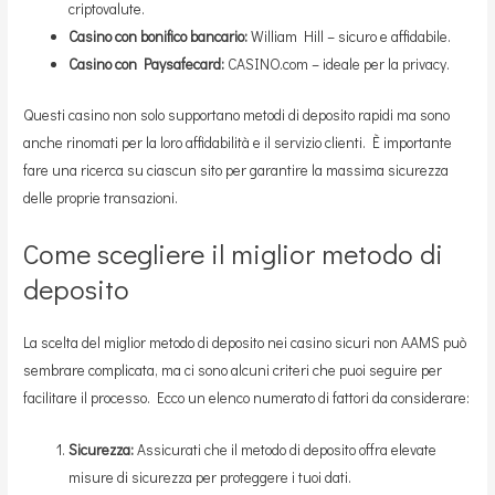
criptovalute.
Casino con bonifico bancario:
William Hill – sicuro e affidabile.
Casino con Paysafecard:
CASINO.com – ideale per la privacy.
Questi casino non solo supportano metodi di deposito rapidi ma sono
anche rinomati per la loro affidabilità e il servizio clienti. È importante
fare una ricerca su ciascun sito per garantire la massima sicurezza
delle proprie transazioni.
Come scegliere il miglior metodo di
deposito
La scelta del miglior metodo di deposito nei casino sicuri non AAMS può
sembrare complicata, ma ci sono alcuni criteri che puoi seguire per
facilitare il processo. Ecco un elenco numerato di fattori da considerare:
Sicurezza:
Assicurati che il metodo di deposito offra elevate
misure di sicurezza per proteggere i tuoi dati.