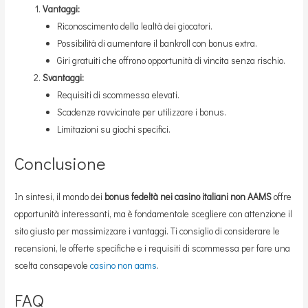
Vantaggi:
Riconoscimento della lealtà dei giocatori.
Possibilità di aumentare il bankroll con bonus extra.
Giri gratuiti che offrono opportunità di vincita senza rischio.
Svantaggi:
Requisiti di scommessa elevati.
Scadenze ravvicinate per utilizzare i bonus.
Limitazioni su giochi specifici.
Conclusione
In sintesi, il mondo dei
bonus fedeltà nei casino italiani non AAMS
offre
opportunità interessanti, ma è fondamentale scegliere con attenzione il
sito giusto per massimizzare i vantaggi. Ti consiglio di considerare le
recensioni, le offerte specifiche e i requisiti di scommessa per fare una
scelta consapevole
casino non aams
.
FAQ