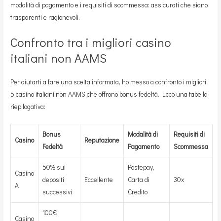
modalità di pagamento e i requisiti di scommessa: assicurati che siano
trasparenti e ragionevoli.
Confronto tra i migliori casino
italiani non AAMS
Per aiutarti a fare una scelta informata, ho messo a confronto i migliori
5 casino italiani non AAMS che offrono bonus fedeltà. Ecco una tabella
riepilogativa:
Bonus
Modalità di
Requisiti di
Casino
Reputazione
Fedeltà
Pagamento
Scommessa
50% sui
Postepay,
Casino
depositi
Eccellente
Carta di
30x
A
successivi
Credito
100€
Casino